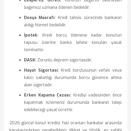
Ekspertiz Ücreti:
Konutun değerini belirleyen
bağımsız uzmana ödenen bedeldir.
Dosya Masrafı:
Kredi tahsis sürecinde bankanın
aldığı hizmet bedelidir.
İpotek:
Kredi borcu ödenene kadar konutun
tapusu üzerine banka lehine konulan yasal
teminattır.
DASK:
Zorunlu deprem sigortasıdır.
Hayat Sigortası:
Kredi borçlusunun vefatı veya
kalıcı sakatlığı durumunda borcu güvence altına
alan sigortadır.
Erken Kapama Cezası:
Krediyi vadesinden önce
kapatmak istemeniz durumunda bankanın talep
edebileceği yasal ücrettir.
2026 güncel konut kredisi faiz oranları bankalar arasında
karşılaştırılırken sergilediğiniz dikkat ve titizlik, ev sahibi