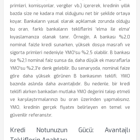
primleri, komisyonlar, vergiler vb.) içererek, kredinin yıllık
bazda size ne kadara mal olduğunu net bir şekilde ortaya
koyar. Bankaların yasal olarak açıklamak zorunda olduğu
bu oran, farklı bankaların tekliflerini 'elma ile elma'
kıyaslamanıza olanak tanır. Örneğin, A bankası %2,0
nominal faizle kredi sunarken, yüksek dosya masrafı ve
sigorta primleri nedeniyle YMO'su %2,5 olabilir. B bankası
ise %2,1 nominal faiz sunsa da, daha düşük ek masraflarla
YMO'su %2,3'e denk gelebilir. Bu senaryoda, nominal faize
göre daha yüksek görünen B bankasının teklifi, YMO
bazında aslında daha avantajlıdır. Bu nedenle, bir kredi
teklifi alırken bankadan mutlaka YMO değerini talep etmeli
ve karşılaştırmalarınızı bu oran üzerinden yapmalısınız.
YMO, kredinin gerçek fiyatını belirleyen en temel ve
güvenilir referanstır.
Kredi Notunuzun Gücü: Avantajlı