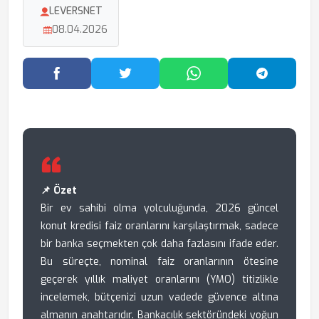
LEVERSNET
08.04.2026
Facebook'ta Paylaş
Twitter'da Paylaş
WhatsApp'ta Paylaş
Telegram
📌 Özet
Bir ev sahibi olma yolculuğunda, 2026 güncel
konut kredisi faiz oranlarını karşılaştırmak, sadece
bir banka seçmekten çok daha fazlasını ifade eder.
Bu süreçte, nominal faiz oranlarının ötesine
geçerek yıllık maliyet oranlarını (YMO) titizlikle
incelemek, bütçenizi uzun vadede güvence altına
almanın anahtarıdır. Bankacılık sektöründeki yoğun