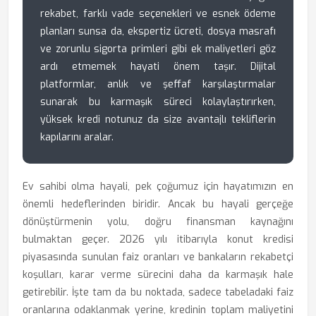
rekabet, farklı vade seçenekleri ve esnek ödeme
planları sunsa da, ekspertiz ücreti, dosya masrafı
ve zorunlu sigorta primleri gibi ek maliyetleri göz
ardı etmemek hayati önem taşır. Dijital
platformlar, anlık ve şeffaf karşılaştırmalar
sunarak bu karmaşık süreci kolaylaştırırken,
yüksek kredi notunuz da size avantajlı tekliflerin
kapılarını aralar.
Ev sahibi olma hayali, pek çoğumuz için hayatımızın en
önemli hedeflerinden biridir. Ancak bu hayali gerçeğe
dönüştürmenin yolu, doğru finansman kaynağını
bulmaktan geçer. 2026 yılı itibarıyla konut kredisi
piyasasında sunulan faiz oranları ve bankaların rekabetçi
koşulları, karar verme sürecini daha da karmaşık hale
getirebilir. İşte tam da bu noktada, sadece tabeladaki faiz
oranlarına odaklanmak yerine, kredinin toplam maliyetini