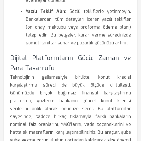
avantajlar sunabilir.
Yazılı Teklif Alın:
Sözlü tekliflerle yetinmeyin.
Bankalardan, tüm detayları içeren yazılı teklifler
(ön onay mektubu veya proforma ödeme planı)
talep edin. Bu belgeler, karar verme sürecinizde
somut kanıtlar sunar ve pazarlık gücünüzü artırır.
Dijital Platformların Gücü: Zaman ve
Para Tasarrufu
Teknolojinin gelişmesiyle birlikte, konut kredisi
karşılaştırma süreci de büyük ölçüde dijitalleşti.
Günümüzde birçok bağımsız finansal karşılaştırma
platformu, yüzlerce bankanın güncel konut kredisi
verilerini anlık olarak önünüze serer. Bu platformlar
sayesinde, sadece birkaç tıklamayla farklı bankaların
nominal faiz oranlarını, YMO'larını, vade seçeneklerini ve
hatta ek masraflarını karşılaştırabilirsiniz. Bu araçlar, şube
şube gezme zorunluluğunu ortadan kaldırarak size önemli