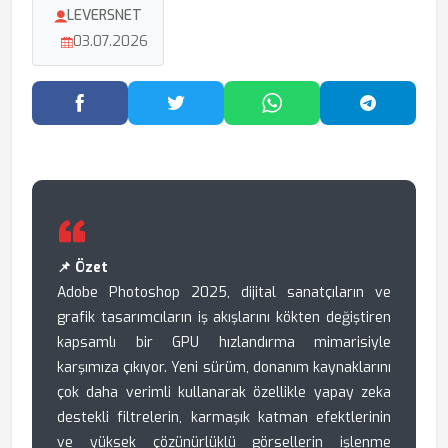
LEVERSNET
03.07.2026
Facebook'ta Paylaş
Twitter'da Paylaş
WhatsApp'ta Paylaş
Telegram
📌 Özet
Adobe Photoshop 2025, dijital sanatçıların ve
grafik tasarımcıların iş akışlarını kökten değiştiren
kapsamlı bir GPU hızlandırma mimarisiyle
karşımıza çıkıyor. Yeni sürüm, donanım kaynaklarını
çok daha verimli kullanarak özellikle yapay zeka
destekli filtrelerin, karmaşık katman efektlerinin
ve yüksek çözünürlüklü görsellerin işlenme