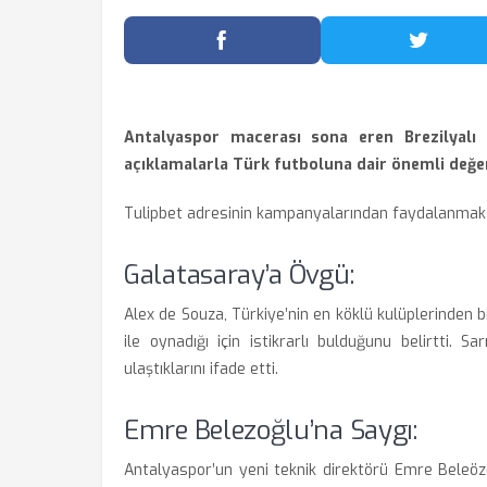
Facebook'ta Paylaş
Twitter
Antalyaspor macerası sona eren Brezilyalı 
açıklamalarla Türk futboluna dair önemli değ
Tulipbet
adresinin kampanyalarından faydalanmak iç
Galatasaray’a Övgü:
Alex de Souza, Türkiye’nin en köklü kulüplerinden b
ile oynadığı için istikrarlı bulduğunu belirtti. S
ulaştıklarını ifade etti.
Emre Belezoğlu’na Saygı:
Antalyaspor’un yeni teknik direktörü Emre Beleözoğ