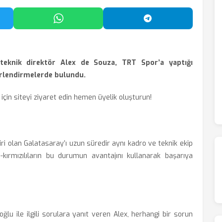
'da Paylaş
WhatsApp'ta Paylaş
Telegram'da Payl
teknik direktör Alex de Souza, TRT Spor’a yaptığı
erlendirmelerde bulundu.
in siteyi ziyaret edin hemen üyelik oluşturun!
iri olan Galatasaray’ı uzun süredir aynı kadro ve teknik ekip
arı-kırmızılıların bu durumun avantajını kullanarak başarıya
lu ile ilgili sorulara yanıt veren Alex, herhangi bir sorun