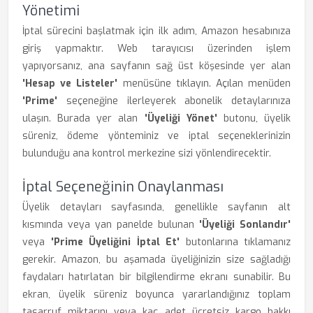
Yönetimi
İptal sürecini başlatmak için ilk adım, Amazon hesabınıza
giriş yapmaktır. Web tarayıcısı üzerinden işlem
yapıyorsanız, ana sayfanın sağ üst köşesinde yer alan
'Hesap ve Listeler'
menüsüne tıklayın. Açılan menüden
'Prime'
seçeneğine ilerleyerek abonelik detaylarınıza
ulaşın. Burada yer alan
'Üyeliği Yönet'
butonu, üyelik
süreniz, ödeme yönteminiz ve iptal seçeneklerinizin
bulunduğu ana kontrol merkezine sizi yönlendirecektir.
İptal Seçeneğinin Onaylanması
Üyelik detayları sayfasında, genellikle sayfanın alt
kısmında veya yan panelde bulunan
'Üyeliği Sonlandır'
veya
'Prime Üyeliğini İptal Et'
butonlarına tıklamanız
gerekir. Amazon, bu aşamada üyeliğinizin size sağladığı
faydaları hatırlatan bir bilgilendirme ekranı sunabilir. Bu
ekran, üyelik süreniz boyunca yararlandığınız toplam
tasarruf miktarını veya kaç adet ücretsiz kargo hakkı