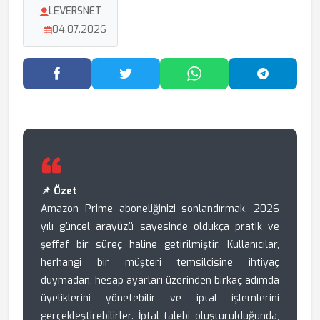
LEVERSNET
04.07.2026
Facebook'ta Paylaş
Twitter'da Paylaş
WhatsApp'ta Paylaş
Telegram
📌 Özet
Amazon Prime aboneliğinizi sonlandırmak, 2026
yılı güncel arayüzü sayesinde oldukça pratik ve
şeffaf bir süreç haline getirilmiştir. Kullanıcılar,
herhangi bir müşteri temsilcisine ihtiyaç
duymadan, hesap ayarları üzerinden birkaç adımda
üyeliklerini yönetebilir ve iptal işlemlerini
gerçekleştirebilirler. İptal talebi oluşturulduğunda,