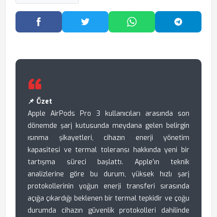
Facebook'ta Paylaş
Twitter'da Paylaş
WhatsApp'ta Paylaş
Telegram
📌 Özet
Apple AirPods Pro 3 kullanıcıları arasında son
dönemde şarj kutusunda meydana gelen belirgin
ısınma şikayetleri, cihazın enerji yönetim
kapasitesi ve termal toleransı hakkında yeni bir
tartışma süreci başlattı. Apple’ın teknik
analizlerine göre bu durum, yüksek hızlı şarj
protokollerinin yoğun enerji transferi sırasında
açığa çıkardığı beklenen bir termal tepkidir ve çoğu
durumda cihazın güvenlik protokolleri dahilinde