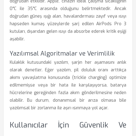
doğrudan etkilidir. Apple, cihazın ideal çalışma sıcaklığının
0°C ile 35°C arasında olduğunu belirtmektedir. Ancak
doğrudan güneş ışığı alan, havalandırması zayıf veya ısıyı
hapseden kumaş yüzeylerde şarj edilen AirPods Pro 3
kutuları, dışarıdan gelen ısıyı da absorbe ederek kritik eşiği
aşabilir.
Yazılımsal Algoritmalar ve Verimlilik
Kulaklık kutusundaki yazılım, şarjın her aşamasını anlık
olarak denetler. Eğer yazılım, pil doluluk oranı arttıkça
akımı yavaşlatma konusunda (trickle charging) optimize
edilmemişse veya bir hata ile karşılaşıyorsa, batarya
hücrelerine gereğinden fazla akım gönderilmesine neden
olabilir. Bu durum, donanımsal bir arıza olmasa bile
yazılımsal bir zorlanma ile aşırı ısınmaya yol açar.
Kullanıcılar İçin Güvenlik Ve