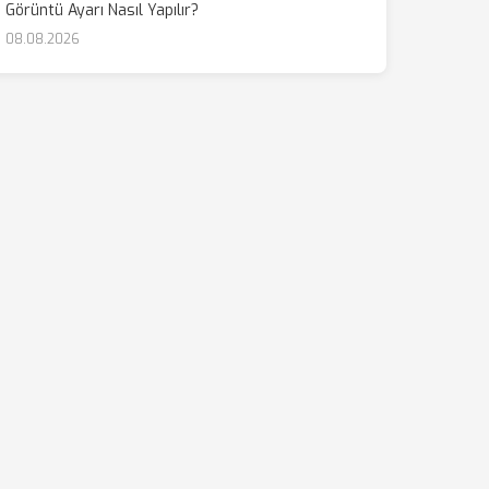
Görüntü Ayarı Nasıl Yapılır?
08.08.2026