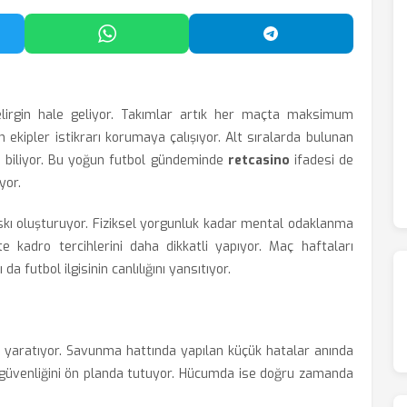
'da Paylaş
WhatsApp'ta Paylaş
Telegram'da Payl
elirgin hale geliyor. Takımlar artık her maçta maksimum
ekipler istikrarı korumaya çalışıyor. Alt sıralarda bulunan
nu biliyor. Bu yoğun futbol gündeminde
retcasino
ifadesi de
yor.
skı oluşturuyor. Fiziksel yorgunluk kadar mental odaklanma
 kadro tercihlerini daha dikkatli yapıyor. Maç haftaları
a futbol ilgisinin canlılığını yansıtıyor.
rk yaratıyor. Savunma hattında yapılan küçük hatalar anında
a güvenliğini ön planda tutuyor. Hücumda ise doğru zamanda