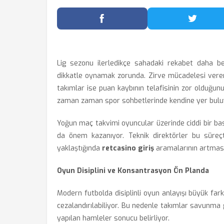
Facebook'ta Paylaş
Twitter
Lig sezonu ilerledikçe sahadaki rekabet daha b
dikkatle oynamak zorunda. Zirve mücadelesi veren 
takımlar ise puan kaybının telafisinin zor olduğu
zaman zaman spor sohbetlerinde kendine yer bulu
Yoğun maç takvimi oyuncular üzerinde ciddi bir ba
da önem kazanıyor. Teknik direktörler bu süreçte
yaklaştığında
retcasino giriş
aramalarının artması d
Oyun Disiplini ve Konsantrasyon Ön Planda
Modern futbolda disiplinli oyun anlayışı büyük fa
cezalandırılabiliyor. Bu nedenle takımlar savunm
yapılan hamleler sonucu belirliyor.