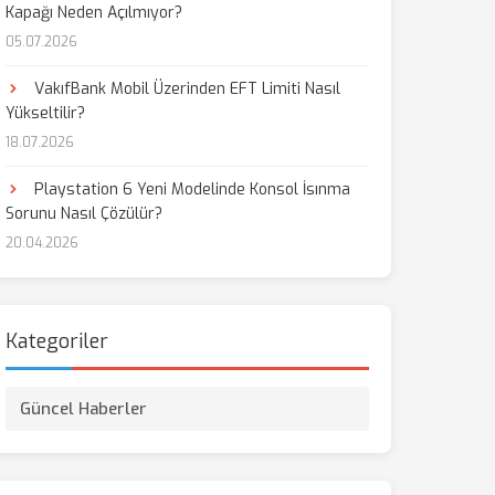
Kapağı Neden Açılmıyor?
05.07.2026
aş
VakıfBank Mobil Üzerinden EFT Limiti Nasıl
Yükseltilir?
18.07.2026
Playstation 6 Yeni Modelinde Konsol İsınma
Sorunu Nasıl Çözülür?
20.04.2026
Kategoriler
Güncel Haberler