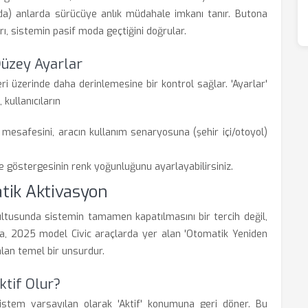
arda) anlarda sürücüye anlık müdahale imkanı tanır. Butona
rı, sistemin pasif moda geçtiğini doğrular.
Düzey Ayarlar
 üzerinde daha derinlemesine bir kontrol sağlar. 'Ayarlar'
kullanıcıların
mesafesini, aracın kullanım senaryosuna (şehir içi/otoyol)
 göstergesinin renk yoğunluğunu ayarlayabilirsiniz.
atik Aktivasyon
ultusunda sistemin tamamen kapatılmasını bir tercih değil,
da, 2025 model Civic araçlarda yer alan 'Otomatik Yeniden
 alan temel bir unsurdur.
tif Olur?
sistem varsayılan olarak 'Aktif' konumuna geri döner. Bu