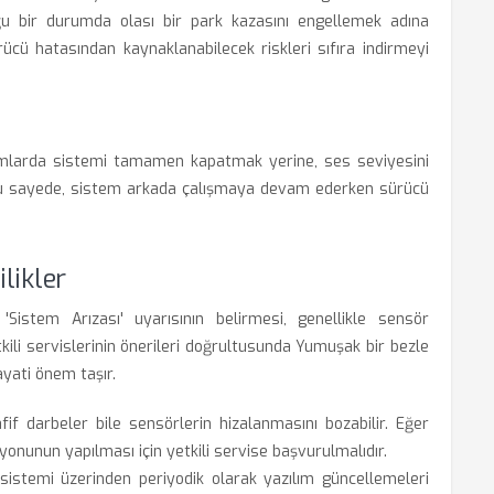
u bir durumda olası bir park kazasını engellemek adına
rücü hatasından kaynaklanabilecek riskleri sıfıra indirmeyi
mlarda sistemi tamamen kapatmak yerine, ses seviyesini
Bu sayede, sistem arkada çalışmaya devam ederken sürücü
likler
Sistem Arızası' uyarısının belirmesi, genellikle sensör
kili servislerinin önerileri doğrultusunda Yumuşak bir bezle
ayati önem taşır.
f darbeler bile sensörlerin hizalanmasını bozabilir. Eğer
yonunun yapılması için yetkili servise başvurulmalıdır.
stemi üzerinden periyodik olarak yazılım güncellemeleri