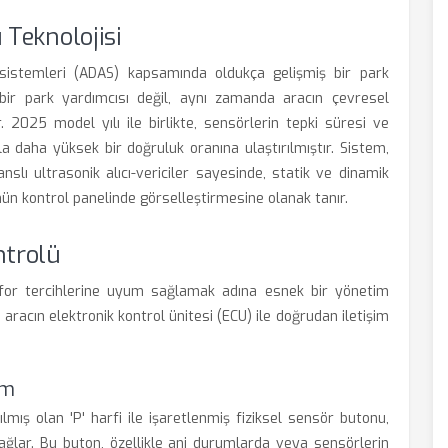
Teknolojisi
 sistemleri (ADAS) kapsamında oldukça gelişmiş bir park
ir park yardımcısı değil, aynı zamanda aracın çevresel
ır. 2025 model yılı ile birlikte, sensörlerin tepki süresi ve
a daha yüksek bir doğruluk oranına ulaştırılmıştır. Sistem,
slı ultrasonik alıcı-vericiler sayesinde, statik ve dinamik
ün kontrol panelinde görselleştirmesine olanak tanır.
ntrolü
konfor tercihlerine uyum sağlamak adına esnek bir yönetim
aracın elektronik kontrol ünitesi (ECU) ile doğrudan iletişim
im
ış olan 'P' harfi ile işaretlenmiş fiziksel sensör butonu,
 sağlar. Bu buton, özellikle ani durumlarda veya sensörlerin