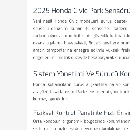
2025 Honda Civic Park Sensörü 
Yeni nesil Honda Civic modelleri, sürüş destek
sensörü donanımı sunar. Bu sensörler, sadece b
farkındalığını artıran kritik bir güvenlik katmanıd
nesne algılama hassasiyeti, önceki nesillere oranl
aracın tamponlarına entegre edilmiş yüksek frekan
engelleri milimetrik düzeyde hesaplayarak sürücün
Sistem Yönetimi Ve Sürücü Ko
Honda, kullanıcıların sürüş alışkanlıklarına ve 
arayüzü tasarlamıştır. Park sensörlerini yönetmek, 
kurmayı gerektirir.
Fiziksel Kontrol Paneli ile Hızlı Eriş
Orta konsolun ergonomik bölgesinde konumlandırılm
sistemin en hızlı şekilde devre dışı bırakılmasını