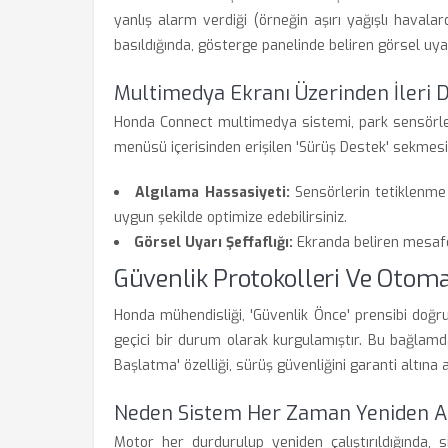
yanlış alarm verdiği (örneğin aşırı yağışlı haval
basıldığında, gösterge panelinde beliren görsel uya
Multimedya Ekranı Üzerinden İleri 
Honda Connect multimedya sistemi, park sensörleri
menüsü içerisinden erişilen 'Sürüş Destek' sekmesi, 
Algılama Hassasiyeti:
Sensörlerin tetiklenme 
uygun şekilde optimize edebilirsiniz.
Görsel Uyarı Şeffaflığı:
Ekranda beliren mesafe
Güvenlik Protokolleri Ve Otom
Honda mühendisliği, 'Güvenlik Önce' prensibi doğr
geçici bir durum olarak kurgulamıştır. Bu bağlam
Başlatma' özelliği, sürüş güvenliğini garanti altına
Neden Sistem Her Zaman Yeniden Ak
Motor her durdurulup yeniden çalıştırıldığında, 