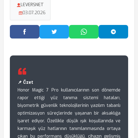
LEVERSNET
03.07.2026
Facebook'ta Paylaş
Twitter'da Paylaş
WhatsApp'ta Paylaş
Telegram
📌 Özet
Honor Magic 7 Pro kullanıcılarının son dönemde
rapor ettiği yüz tanıma sistemi hataları,
biyometrik güvenlik teknolojilerinin yazılım tabanlı
optimizasyon süreçlerinde yaşanan bir aksaklığa
işaret ediyor. Özellikle düşük ışık koşullarında ve
karmaşık yüz hatlarının tanımlanmasında ortaya
çıkan bu performans düşüklüğü, cihazın gelişmiş