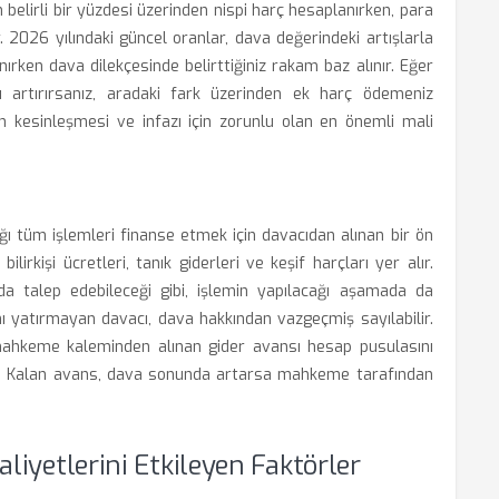
 belirli bir yüzdesi üzerinden nispi harç hesaplanırken, para
2026 yılındaki güncel oranlar, dava değerindeki artışlarla
nırken dava dilekçesinde belirttiğiniz rakam baz alınır. Eğer
ı artırırsanız, aradaki fark üzerinden ek harç ödemeniz
n kesinleşmesi ve infazı için zorunlu olan en önemli mali
 tüm işlemleri finanse etmek için davacıdan alınan bir ön
ilirkişi ücretleri, tanık giderleri ve keşif harçları yer alır.
 talep edebileceği gibi, işlemin yapılacağı aşamada da
ını yatırmayan davacı, dava hakkından vazgeçmiş sayılabilir.
mahkeme kaleminden alınan gider avansı hesap pusulasını
niz. Kalan avans, dava sonunda artarsa mahkeme tarafından
liyetlerini Etkileyen Faktörler