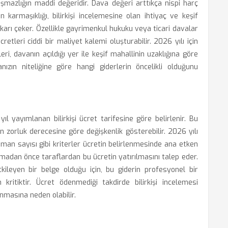
şmazlığın maddi değeridir. Dava değeri arttıkça nispi harç
n karmaşıklığı, bilirkişi incelemesine olan ihtiyaç ve keşif
karı çeker. Özellikle gayrimenkul hukuku veya ticari davalar
cretleri ciddi bir maliyet kalemi oluşturabilir. 2026 yılı için
leri, davanın açıldığı yer ile keşif mahallinin uzaklığına göre
anızın niteliğine göre hangi giderlerin öncelikli olduğunu
 yıl yayımlanan bilirkişi ücret tarifesine göre belirlenir. Bu
in zorluk derecesine göre değişkenlik gösterebilir. 2026 yılı
man sayısı gibi kriterler ücretin belirlenmesinde ana etken
madan önce taraflardan bu ücretin yatırılmasını talep eder.
kileyen bir belge olduğu için, bu giderin profesyonel bir
kritiktir. Ücret ödenmediği takdirde bilirkişi incelemesi
masına neden olabilir.