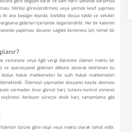
cuna göre değişen karar ve ilam harcı şeklinde karşımıza
rması, bilirkişi görevlendirmesi veya yerinde keşif yapması
u iki ana başlığın dışında, özellikle dosya takibi ve vekalet
rgılama giderleri içerisinde değerlendirilir. Her bir kalemin
nında yapılması davanın sağlıklı ilerlemesi için temel bir
planır?
 veznesine veya ilgili vergi dairesine ödenen maktu bir
kü ve operasyonel giderleri dikkate alınarak belirlenen bu
ir. Asliye hukuk mahkemeleri ile sulh hukuk mahkemeleri
rebilmektedir. Ödemeyi yapmadan dosyanın kayda alınması
esini vermeden önce güncel harç tutarını kontrol etmeniz
u seçilmesi, ilerleyen süreçte eksik harç tamamlama gibi
?
 hükmün türüne göre nispi veya maktu olarak tahsil edilir.