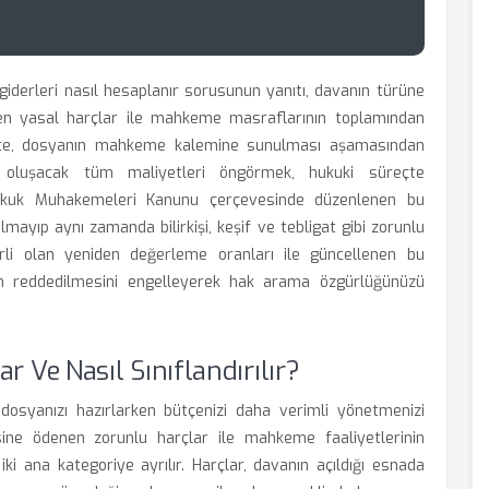
iderleri nasıl hesaplanır sorusunun yanıtı, davanın türüne
ren yasal harçlar ile mahkeme masraflarının toplamından
önce, dosyanın mahkeme kalemine sunulması aşamasından
 oluşacak tüm maliyetleri öngörmek, hukuki süreçte
r. Hukuk Muhakemeleri Kanunu çerçevesinde düzenlenen bu
lmayıp aynı zamanda bilirkişi, keşif ve tebligat gibi zorunlu
rli olan yeniden değerleme oranları ile güncellenen bu
en reddedilmesini engelleyerek hak arama özgürlüğünüzü
r Ve Nasıl Sınıflandırılır?
dosyanızı hazırlarken bütçenizi daha verimli yönetmenizi
sine ödenen zorunlu harçlar ile mahkeme faaliyetlerinin
iki ana kategoriye ayrılır. Harçlar, davanın açıldığı esnada