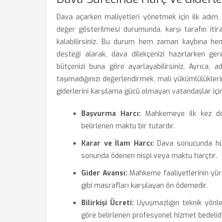
Dava açarken maliyetleri yönetmek için ilk adım,
değer gösterilmesi durumunda, karşı tarafın it
kalabilirsiniz. Bu durum hem zaman kaybına hem
desteği alarak, dava dilekçenizi hazırlarken ger
bütçenizi buna göre ayarlayabilirsiniz. Ayrıca, 
taşımadığınızı değerlendirmek, mali yükümlülüklerin
giderlerini karşılama gücü olmayan vatandaşlar için
Başvurma Harcı:
Mahkemeye ilk kez do
belirlenen maktu bir tutardır.
Karar ve İlam Harcı:
Dava sonucunda hük
sonunda ödenen nispi veya maktu harçtır.
Gider Avansı:
Mahkeme faaliyetlerinin yürüt
gibi masrafları karşılayan ön ödemedir.
Bilirkişi Ücreti:
Uyuşmazlığın teknik yönleri
göre belirlenen profesyonel hizmet bedelidi