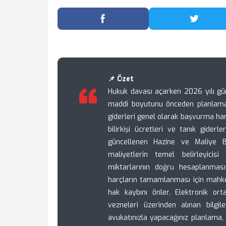
Facebook'ta Paylaş
Twitter
📌 Özet
Hukuk davası açarken 2026 yılı gü
maddi boyutunu önceden planlaman
giderleri genel olarak başvurma harc
bilirkişi ücretleri ve tanık giderl
güncellenen Hazine ve Maliye Bak
maliyetlerin temel belirleyicis
miktarlarının doğru hesaplanması 
harçların tamamlanması için mahke
hak kaybını önler. Elektronik o
vezneleri üzerinden alınan bilgil
avukatınızla yapacağınız planlama,