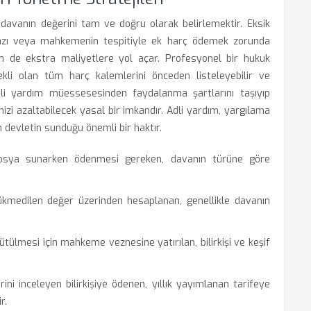
 davanın değerini tam ve doğru olarak belirlemektir. Eksik
irazı veya mahkemenin tespitiyle ek harç ödemek zorunda
 de ekstra maliyetlere yol açar. Profesyonel bir hukuk
ekli olan tüm harç kalemlerini önceden listeleyebilir ve
adli yardım müessesesinden faydalanma şartlarını taşıyıp
izi azaltabilecek yasal bir imkandır. Adli yardım, yargılama
 devletin sunduğu önemli bir haktır.
sya sunarken ödenmesi gereken, davanın türüne göre
medilen değer üzerinden hesaplanan, genellikle davanın
ülmesi için mahkeme veznesine yatırılan, bilirkişi ve keşif
ni inceleyen bilirkişiye ödenen, yıllık yayımlanan tarifeye
r.