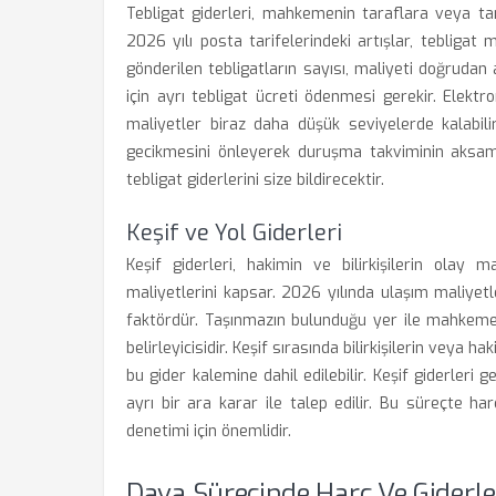
Tebligat giderleri, mahkemenin taraflara veya tanı
2026 yılı posta tarifelerindeki artışlar, tebligat m
gönderilen tebligatların sayısı, maliyeti doğrudan a
için ayrı tebligat ücreti ödenmesi gerekir. Elekt
maliyetler biraz daha düşük seviyelerde kalabili
gecikmesini önleyerek duruşma takviminin aksam
tebligat giderlerini size bildirecektir.
Keşif ve Yol Giderleri
Keşif giderleri, hakimin ve bilirkişilerin olay
maliyetlerini kapsar. 2026 yılında ulaşım maliyetle
faktördür. Taşınmazın bulunduğu yer ile mahkemen
belirleyicisidir. Keşif sırasında bilirkişilerin veya 
bu gider kalemine dahil edilebilir. Keşif giderleri g
ayrı bir ara karar ile talep edilir. Bu süreçte h
denetimi için önemlidir.
Dava Sürecinde Harç Ve Giderler