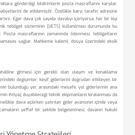
klara gönderdiği bildirimlerin posta masraflarını karşılar.
aliyetlerini de etkilemiştir. Özellikle karşı tarafın adresine
rtırır. Eğer dava çok sayıda davalıyı içeriyorsa, her bir kişi
ronik tebligat sisteminin (UETS) kullanılması durumunda bu
r. Posta masraflarının zamanında ödenmesi, tebligatların
amasını sağlar. Mahkeme kalemi, dosya üzerindeki eksik
 mahalline gitmesi için gerekli olan ulaşım ve konaklama
rindeki değişimler, keşif giderlerini doğrudan etkileyen bir
in bulunduğu yer arasındaki mesafe, yol giderlerinin ana
hakimin ihtiyaç duyabileceği teknik ekipmanların kiralanması da
enellikle dava açılırken yatırılan gider avansının içinde veya
arcamaların şeffaf bir şekilde belgelenmesi, davanın hukuki
i Yönetme Stratejileri