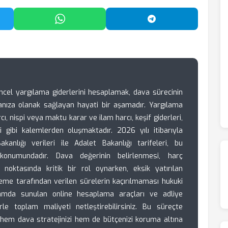
'da Paylaş
WhatsApp'ta Paylaş
Telegram'da Payl
ncel yargılama giderlerini hesaplamak, dava sürecinin
ıza olanak sağlayan hayati bir aşamadır. Yargılama
ı, nispi veya maktu karar ve ilam harcı, keşif giderleri,
eri gibi kalemlerden oluşmaktadır. 2026 yılı itibarıyla
anlığı verileri ile Adalet Bakanlığı tarifeleri, bu
i konumundadır. Dava değerinin belirlenmesi, harç
noktasında kritik bir rol oynarken, eksik yatırılan
me tarafından verilen sürelerin kaçırılmaması hukuki
rtamda sunulan online hesaplama araçları ve adliye
erle toplam maliyeti netleştirebilirsiniz. Bu süreçte
 hem dava stratejinizi hem de bütçenizi koruma altına