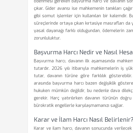
ödenmesi gereken başvurma harcı ve davanın sonu
çıkar. Gider avansı ise mahkemenin tanıkları çağı
gibi somut işlemler için kullanılan bir kalemdir. B
süreçlerinde ortaya çıkan kırtasiye masrafları da ya
yasal dayanağı farklı olduğundan, ödemelerin zama
zorunluluktur.
Başvurma Harcı Nedir ve Nasıl Hesa
Başvurma harcı, davanın ilk aşamasında mahkeme
tutardır. 2026 yılı itibarıyla mahkemelerin iş yü
tutar, davanın türüne göre farklılık gösterebil
arasında başvurma harcı bazen değişiklik göste
hukuken mümkün değildir, bu nedenle dava dilekç
gerekir. Harç yatırılırken davanın türünün doğr
bürokratik engellerle karşılaşmamanızı sağlar.
Karar ve İlam Harcı Nasıl Belirlenir
Karar ve ilam harcı, davanın sonucunda verilecek