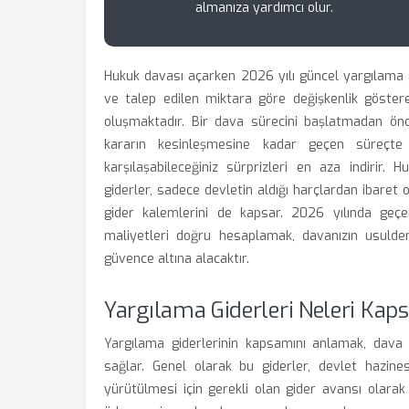
almanıza yardımcı olur.
Hukuk davası açarken 2026 yılı güncel yargılama g
ve talep edilen miktara göre değişkenlik göste
oluşmaktadır. Bir dava sürecini başlatmadan 
kararın kesinleşmesine kadar geçen süreçte
karşılaşabileceğiniz sürprizleri en aza indiri
giderler, sadece devletin aldığı harçlardan ibaret o
gider kalemlerini de kapsar. 2026 yılında geçe
maliyetleri doğru hesaplamak, davanızın usuld
güvence altına alacaktır.
Yargılama Giderleri Neleri Kapsa
Yargılama giderlerinin kapsamını anlamak, dava 
sağlar. Genel olarak bu giderler, devlet hazine
yürütülmesi için gerekli olan gider avansı olarak 