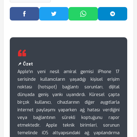
Facebook'ta Paylaş
Twitter'da Paylaş
WhatsApp'ta Paylaş
Telegram
📌 Özet
Apple'ın yeni nesil amiral gemisi iPhone 17
serisinde kullanıcıların yaşadığı kişisel erişim
noktası (hotspot) bağlantı sorunları, dijital
dünyada geniş yankı uyandırdı. Küresel çapta
birçok kullanıcı, cihazlarının diğer aygıtlarla
internet paylaşımı yaparken ağ hatası verdiğini
veya bağlantının sürekli koptuğunu rapor
etmektedir. Apple teknik birimleri, sorunun
temelinde iOS altyapısındaki ağ yapılandırma