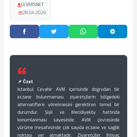
LEVERSNET
28.04.2026
Facebook'ta Paylaş
Twitter'da Paylaş
WhatsApp'ta Paylaş
Telegram
📌 Özet
İstanbul Cevahir AVM içerisinde doğrudan bir
eczane bulunmaması, ziyaretçilerin bölgedeki
alternatiflere yönelmesini gerektiren temel bir
durumdur. Şişli ve Mecidiyeköy hattında
konumlanması sayesinde, AVM çevresinde
yürüme mesafesinde çok sayıda eczane ve sağlık
noktası yer almaktadır. Ziyaretçiler, ihtiyaç