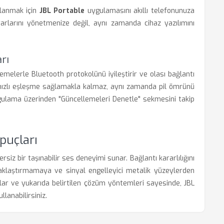
llanmak için
JBL Portable
uygulamasını akıllı telefonunuza
yarlarını yönetmenize değil, aynı zamanda cihaz yazılımını
rı
llemelerle Bluetooth protokolünü iyileştirir ve olası bağlantı
ha hızlı eşleşme sağlamakla kalmaz, aynı zamanda pil ömrünü
Uygulama üzerinden "Güncellemeleri Denetle" sekmesini takip
İpuçları
ersiz bir taşınabilir ses deneyimi sunar. Bağlantı kararlılığını
aklaştırmamaya ve sinyal engelleyici metalik yüzeylerden
lar ve yukarıda belirtilen çözüm yöntemleri sayesinde, JBL
llanabilirsiniz.