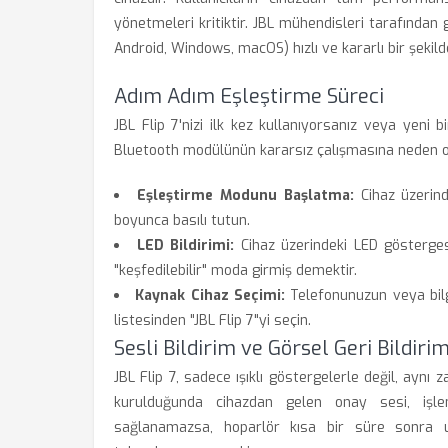
yönetmeleri kritiktir. JBL mühendisleri tarafından ge
Android, Windows, macOS) hızlı ve kararlı bir şekil
Adım Adım Eşleştirme Süreci
JBL Flip 7'nizi ilk kez kullanıyorsanız veya yeni b
Bluetooth modülünün kararsız çalışmasına neden ola
Eşleştirme Modunu Başlatma:
Cihaz üzerind
boyunca basılı tutun.
LED Bildirimi:
Cihaz üzerindeki LED gösterge
"keşfedilebilir" moda girmiş demektir.
Kaynak Cihaz Seçimi:
Telefonunuzun veya bilg
listesinden "JBL Flip 7"yi seçin.
Sesli Bildirim ve Görsel Geri Bildir
JBL Flip 7, sadece ışıklı göstergelerle değil, aynı za
kurulduğunda cihazdan gelen onay sesi, işle
sağlanamazsa, hoparlör kısa bir süre sonra