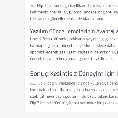
JBL Flip 7'nin sunduğu özellikleri tam kapasite ku
indirmeniz önerilir. Uygulama, sadece bağlantı a
(firmware) güncellemenize de olanak tanır.
Yazılım Güncellemelerinin Avantajla
Üretici firma, düzenli aralıklarla yayınladığı günce
hatalarını giderir. Güncel bir yazılım, sadece da
optimize ederek ses iletim kalitesini de artırır. 
ederek cihazınızı her zaman güncel tutabilirsiniz.
Sonuç: Kesintisiz Deneyim İçin 
JBL Flip 7, doğru yapılandırıldığında kullanıcıya benz
korumak adına, cihazı kaynak cihazınızdan çok uz
uzak tutmaya özen gösterin. Bu basit teknik kural
Flip 7 hoparlörünüzü yıllarca sorunsuz bir şekilde ku