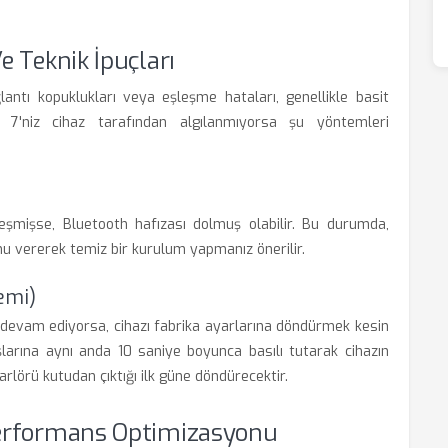
e Teknik İpuçları
ntı kopuklukları veya eşleşme hataları, genellikle basit
p 7'niz cihaz tarafından algılanmıyorsa şu yöntemleri
eşmişse, Bluetooth hafızası dolmuş olabilir. Bu durumda,
nu vererek temiz bir kurulum yapmanız önerilir.
emi)
evam ediyorsa, cihazı fabrika ayarlarına döndürmek kesin
larına aynı anda 10 saniye boyunca basılı tutarak cihazın
parlörü kutudan çıktığı ilk güne döndürecektir.
Performans Optimizasyonu