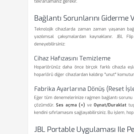
tekrarlamanız gerekir.
Bağlantı Sorunlarını Giderme V
Teknolojik cihazlarda zaman zaman yaşanan bağla
yazılımsal çakışmalardan kaynaklanır. JBL Fli
deneyebilirsiniz:
Cihaz Hafızasını Temizleme
Hoparlörünüz daha önce birçok farklı cihazla eşl
hoparlörü diğer cihazlardan kaldırıp "unut" komutu
Fabrika Ayarlarına Dönüş (Reset İşl
Eğer tüm denemelerinize rağmen bağlantı sorunu d
çözümdür.
Ses açma (+)
ve
Oynat/Duraklat
tuş
kendini sıfırlamasını sağlayabilirsiniz. Bu işlem, ho
JBL Portable Uygulaması Ile 