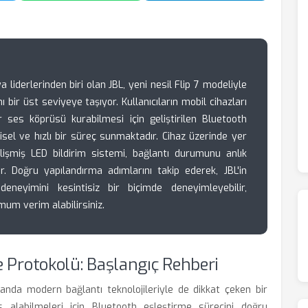
a liderlerinden biri olan JBL, yeni nesil Flip 7 modeliyle
nı bir üst seviyeye taşıyor. Kullanıcıların mobil cihazları
r ses köprüsü kurabilmesi için geliştirilen Bluetooth
sel ve hızlı bir süreç sunmaktadır. Cihaz üzerinde yer
elişmiş LED bildirim sistemi, bağlantı durumunu anlık
r. Doğru yapılandırma adımlarını takip ederek, JBL'in
neyimini kesintisiz bir biçimde deneyimleyebilir,
mum verim alabilirsiniz.
e Protokolü: Başlangıç Rehberi
manda modern bağlantı teknolojileriyle de dikkat çeken bir
s alabilmeleri için Bluetooth eşleştirme sürecini doğru