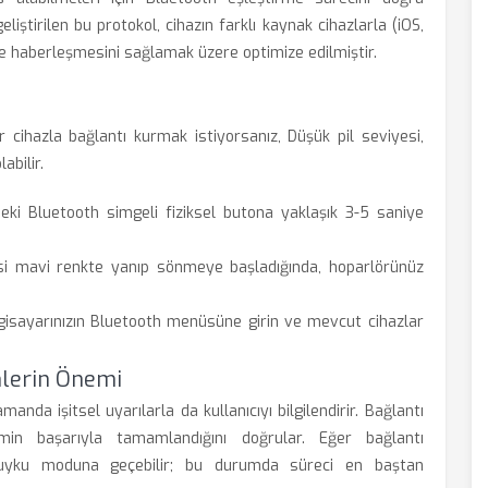
liştirilen bu protokol, cihazın farklı kaynak cihazlarla (iOS,
de haberleşmesini sağlamak üzere optimize edilmiştir.
ir cihazla bağlantı kurmak istiyorsanız, Düşük pil seviyesi,
bilir.
eki Bluetooth simgeli fiziksel butona yaklaşık 3-5 saniye
si mavi renkte yanıp sönmeye başladığında, hoparlörünüz
isayarınızın Bluetooth menüsüne girin ve mevcut cihazlar
imlerin Önemi
manda işitsel uyarılarla da kullanıcıyı bilgilendirir. Bağlantı
min başarıyla tamamlandığını doğrular. Eğer bağlantı
 uyku moduna geçebilir; bu durumda süreci en baştan