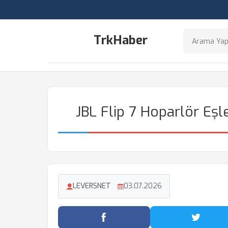
TrkHaber
JBL Flip 7 Hoparlör Eşl
LEVERSNET
03.07.2026
Facebook'ta Paylaş
Twitter