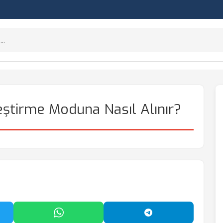
eştirme Moduna Nasıl Alınır?
'da Paylaş
WhatsApp'ta Paylaş
Telegram'da Payl