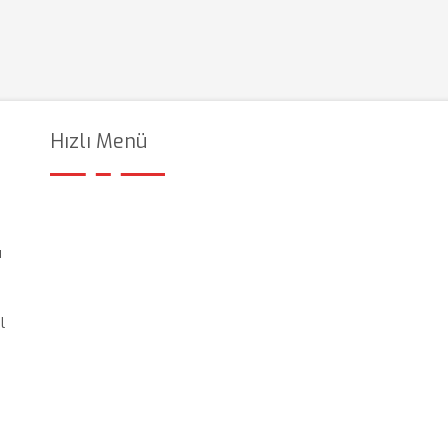
Hızlı Menü
ı
l