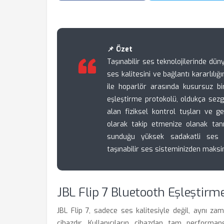
📌 Özet
Taşınabilir ses teknolojilerinde düny
ses kalitesini ve bağlantı kararlılığı
ile hoparlör arasında kusursuz bi
eşleştirme protokolü, oldukça sezgi
alan fiziksel kontrol tuşları ve g
olarak takip etmenize olanak tanı
sunduğu yüksek sadakatli ses de
taşınabilir ses sisteminizden maksi
JBL Flip 7 Bluetooth Eşleştirm
JBL Flip 7, sadece ses kalitesiyle değil, aynı za
cihazdır. Kullanıcıların cihazdan tam performan