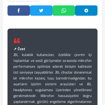
Facebook'ta Paylaş
Twitter'da Paylaş
WhatsApp'ta Paylaş
Telegram
📌 Özet
JBL kulaklık kullanıcıları, özellikle çevrim içi
toplantılar ve sesli görüşmeler sırasında mikrofon
performansını optimize ederek iletişim kalitesini
üst seviyeye taşıyabilirler. JBL cihazlar donanımsal
bir mikrofon kazanç tuşu barındırmadığından, bu
ayarların işletim sistemi arayüzleri ve JBL
Headphones uygulaması üzerinden yönetilmesi
gerekmektedir. Mikrofon hassasiyetini doğru
yapılandırmak, gürültü engelleme algoritmalarının