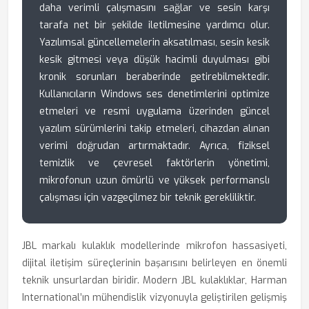
daha verimli çalışmasını sağlar ve sesin karşı
tarafa net bir şekilde iletilmesine yardımcı olur.
Yazılımsal güncellemelerin aksatılması, sesin kesik
kesik gitmesi veya düşük hacimli duyulması gibi
kronik sorunları beraberinde getirebilmektedir.
Kullanıcıların Windows ses denetimlerini optimize
etmeleri ve resmi uygulama üzerinden güncel
yazılım sürümlerini takip etmeleri, cihazdan alınan
verimi doğrudan artırmaktadır. Ayrıca, fiziksel
temizlik ve çevresel faktörlerin yönetimi,
mikrofonun uzun ömürlü ve yüksek performanslı
çalışması için vazgeçilmez bir teknik gerekliliktir.
JBL markalı kulaklık modellerinde mikrofon hassasiyeti,
dijital iletişim süreçlerinin başarısını belirleyen en önemli
teknik unsurlardan biridir. Modern JBL kulaklıklar, Harman
International’ın mühendislik vizyonuyla geliştirilen gelişmiş