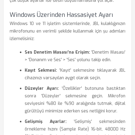
çok düşük ayarlar ise sesin duyulmamasına yol açar.
Windows Üzerinden Hassasiyet Ayarı
Windows 10 ve 11 işletim sistemlerinde, JBL kulaklığınızın
mikrofonunu en verimli şekilde kullanmak için şu adımları
izlemelisiniz:
Ses Denetim Masası'na Erişim:
'Denetim Masası'
> 'Donanım ve Ses' > 'Ses' yolunu takip edin.
Kayıt Sekmesi:
'Kayıt' sekmesine tıklayarak JBL
cihazınızı varsayılan aygıt olarak seçin.
Düzeyler Ayarı:
'Özellikler' butonuna bastıktan
sonra 'Düzeyler' sekmesine geçin. Mikrofon
seviyesini %80 ile %90 aralığında tutmak, dijital
gürültüyü minimize ederken ses netliğini korur.
Gelişmiş Ayarlar:
'Gelişmiş' sekmesinden
örnekleme hızını (Sample Rate) 16-bit, 48000 Hz