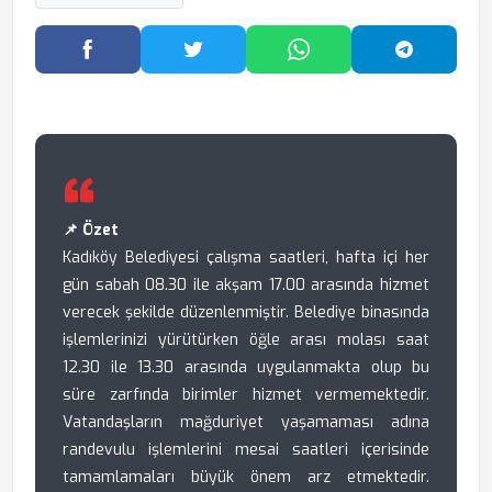
Facebook'ta Paylaş
Twitter'da Paylaş
WhatsApp'ta Paylaş
Telegram
📌 Özet
Kadıköy Belediyesi çalışma saatleri, hafta içi her
gün sabah 08.30 ile akşam 17.00 arasında hizmet
verecek şekilde düzenlenmiştir. Belediye binasında
işlemlerinizi yürütürken öğle arası molası saat
12.30 ile 13.30 arasında uygulanmakta olup bu
süre zarfında birimler hizmet vermemektedir.
Vatandaşların mağduriyet yaşamaması adına
randevulu işlemlerini mesai saatleri içerisinde
tamamlamaları büyük önem arz etmektedir.