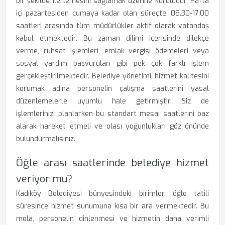
bir şekilde ilerlemesini sağlamak üzerine kuruludur. Hafta
içi pazartesiden cumaya kadar olan süreçte, 08.30-17.00
saatleri arasında tüm müdürlükler aktif olarak vatandaş
kabul etmektedir. Bu zaman dilimi içerisinde dilekçe
verme, ruhsat işlemleri, emlak vergisi ödemeleri veya
sosyal yardım başvuruları gibi pek çok farklı işlem
gerçekleştirilmektedir. Belediye yönetimi, hizmet kalitesini
korumak adına personelin çalışma saatlerini yasal
düzenlemelerle uyumlu hale getirmiştir. Siz de
işlemlerinizi planlarken bu standart mesai saatlerini baz
alarak hareket etmeli ve olası yoğunlukları göz önünde
bulundurmalısınız.
Öğle arası saatlerinde belediye hizmet
veriyor mu?
Kadıköy Belediyesi bünyesindeki birimler, öğle tatili
süresince hizmet sunumuna kısa bir ara vermektedir. Bu
mola, personelin dinlenmesi ve hizmetin daha verimli