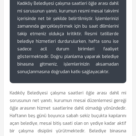
Kadıköy Belediyesi çalışma saatleri öğle arası dahil
mi sorusunun yanıtı, kurumun resmi mesai takvimi
içerisinde net bir şekilde belirtilmiştir. İşlemlerinizi
zamanında gerçekleştirmek için bu saat dilimlerini
takip etmeniz oldukça kritiktir. Resmi tatillerde
belediye hizmetleri durdurulurken, hafta sonu ise
sadece acil durum birimleri faaliyet
göstermektedir. Doğru planlama yaparak belediye
binasına gitmeniz, işlemlerinizin aksamadan
sonuçlanmasına doğrudan katkı sağlayacaktır.
Kadıköy Belediyesi çalışma saatleri öğle arası dahil mi
sorusunun net yanıtı, kurumun mesai düzenlemesi gereği
öğle arasının hizmet saatlerine dahil olmadığı yönündedir.
Haftanın beş günü boyunca sabah sekiz buçukta kapılarını
açan belediye, mesai bitiş saati olan on yediye kadar aktif
bir çalışma disiplini yürütmektedir. Belediye binasına