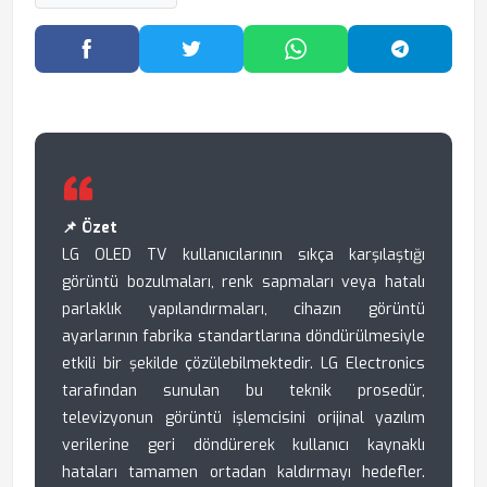
Facebook'ta Paylaş
Twitter'da Paylaş
WhatsApp'ta Paylaş
Telegram
📌 Özet
LG OLED TV kullanıcılarının sıkça karşılaştığı
görüntü bozulmaları, renk sapmaları veya hatalı
parlaklık yapılandırmaları, cihazın görüntü
ayarlarının fabrika standartlarına döndürülmesiyle
etkili bir şekilde çözülebilmektedir. LG Electronics
tarafından sunulan bu teknik prosedür,
televizyonun görüntü işlemcisini orijinal yazılım
verilerine geri döndürerek kullanıcı kaynaklı
hataları tamamen ortadan kaldırmayı hedefler.