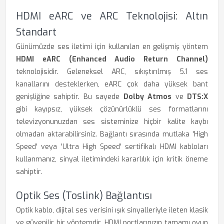
HDMI eARC ve ARC Teknolojisi: Altın
Standart
Günümüzde ses iletimi için kullanılan en gelişmiş yöntem
HDMI eARC (Enhanced Audio Return Channel)
teknolojisidir. Geleneksel ARC, sıkıştırılmış 5.1 ses
kanallarını desteklerken, eARC çok daha yüksek bant
genişliğine sahiptir. Bu sayede
Dolby Atmos
ve
DTS:X
gibi kayıpsız, yüksek çözünürlüklü ses formatlarını
televizyonunuzdan ses sisteminize hiçbir kalite kaybı
olmadan aktarabilirsiniz. Bağlantı sırasında mutlaka 'High
Speed' veya 'Ultra High Speed' sertifikalı HDMI kabloları
kullanmanız, sinyal iletimindeki kararlılık için kritik öneme
sahiptir.
Optik Ses (Toslink) Bağlantısı
Optik kablo, dijital ses verisini ışık sinyalleriyle ileten klasik
ve güvenilir bir yöntemdir. HDMI portlarınızın tamamı oyun