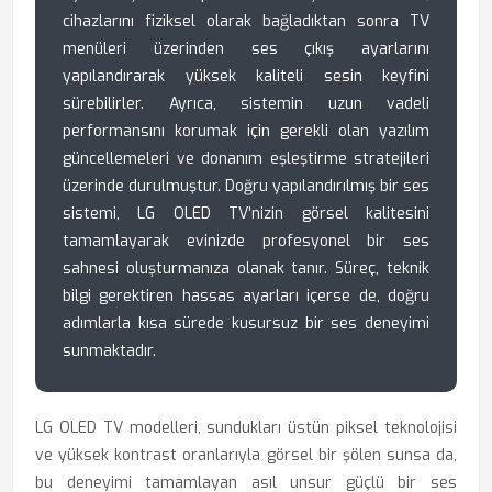
cihazlarını fiziksel olarak bağladıktan sonra TV
menüleri üzerinden ses çıkış ayarlarını
yapılandırarak yüksek kaliteli sesin keyfini
sürebilirler. Ayrıca, sistemin uzun vadeli
performansını korumak için gerekli olan yazılım
güncellemeleri ve donanım eşleştirme stratejileri
üzerinde durulmuştur. Doğru yapılandırılmış bir ses
sistemi, LG OLED TV’nizin görsel kalitesini
tamamlayarak evinizde profesyonel bir ses
sahnesi oluşturmanıza olanak tanır. Süreç, teknik
bilgi gerektiren hassas ayarları içerse de, doğru
adımlarla kısa sürede kusursuz bir ses deneyimi
sunmaktadır.
LG OLED TV modelleri, sundukları üstün piksel teknolojisi
ve yüksek kontrast oranlarıyla görsel bir şölen sunsa da,
bu deneyimi tamamlayan asıl unsur güçlü bir ses