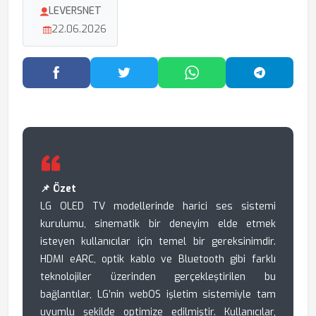
LEVERSNET
22.06.2026
Facebook'ta Paylaş
Twitter'da Paylaş
WhatsApp'ta Paylaş
Telegram
📌 Özet
LG OLED TV modellerinde harici ses sistemi
kurulumu, sinematik bir deneyim elde etmek
isteyen kullanıcılar için temel bir gereksinimdir.
HDMI eARC, optik kablo ve Bluetooth gibi farklı
teknolojiler üzerinden gerçekleştirilen bu
bağlantılar, LG’nin webOS işletim sistemiyle tam
uyumlu şekilde optimize edilmiştir. Kullanıcılar,