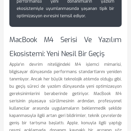
performanslı yeni donanımların yazılım
ekosistemiyle uyumlanmasında yaşanan tipik bir
optimizasyon evresini temsil ediyor.
MacBook M4 Serisi Ve Yazılım
Ekosistemi: Yeni Nesil Bir Geçiş
Apple’ın devrim niteliğindeki M4 işlemci mimarisi,
bilgisayar dünyasında performans standartlarını yeniden
tanımlıyor. Ancak her büyük teknolojik atılımda olduğu gibi,
bu geçiş süreci de yazılım dünyasında yeni optimizasyon
gereksinimlerini beraberinde getiriyor. MacBook M4
serisinin piyasaya sürülmesinin ardından, profesyonel
kullanıcılar arasında uygulamaların beklenmedik şekilde
kapanmasıyla ilgili artan geri bildirimler, teknik çevrelerde
geniş bir tartışma başlattı. Apple, konuyla ilgili yaptığı
resmi açıklamada, donanım kaynaklı bir arızanın söz