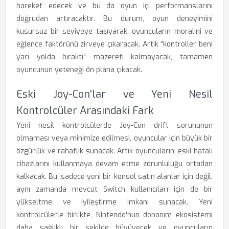
hareket edecek ve bu da oyun içi performanslarını
doğrudan artıracaktır. Bu durum, oyun deneyimini
kusursuz bir seviyeye taşıyarak, oyuncuların moralini ve
eğlence faktörünü zirveye çıkaracak. Artık “kontroller beni
yarı yolda bıraktı” mazereti kalmayacak, tamamen
oyuncunun yeteneği ön plana çıkacak.
Eski Joy-Con'lar ve Yeni Nesil
Kontrolcüler Arasındaki Fark
Yeni nesil kontrolcülerde Joy-Con drift sorununun
olmaması veya minimize edilmesi, oyuncular için büyük bir
özgürlük ve rahatlık sunacak. Artık oyuncuların, eski hatalı
cihazlarını kullanmaya devam etme zorunluluğu ortadan
kalkacak. Bu, sadece yeni bir konsol satın alanlar için değil,
aynı zamanda mevcut Switch kullanıcıları için de bir
yükseltme ve iyileştirme imkanı sunacak. Yeni
kontrolcülerle birlikte, Nintendo'nun donanım ekosistemi
daha sağlıklı bir şekilde büyüyecek ve oyuncuların