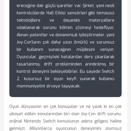
ereceğine dair güçlü işaretler var. Şirket, yeni nesil
kontrolcülerde Hall Etkisi sensörleri gibi temassız
teknolojilere ve dayanıklı materyallere
odaklanarak sorunu kökten çözmeyi hedefliyor.
Alınan patentler ve donanımsal iyileştirmeler, yeni
Joy-Con'ların çok daha uzun ömürlü ve sorunsuz
bir kullanım sunacağının müjdesini veriyor.
Oyuncular, geçmişteki hatalardan ders çıkarılarak
tasarlanmış, drift probleminden arındırılmış bir
kontrol deneyimi bekleyebilirler. Bu sayede Switch
2, kusursuz bir oyun keyfi sunarak kullanıcı
memnuniyetini zirveye taşıyacak.
Oyun dünyasının en çok konuşulan ve ne yazık ki en çok
şikayet edilen konularından biri olan Joy-Con drift sorunu,
orijinal Nintendo Switch konsolunun adeta gölgesi haline
gelmişti. Milyonlarca oyuncunun deneyimini olumsuz