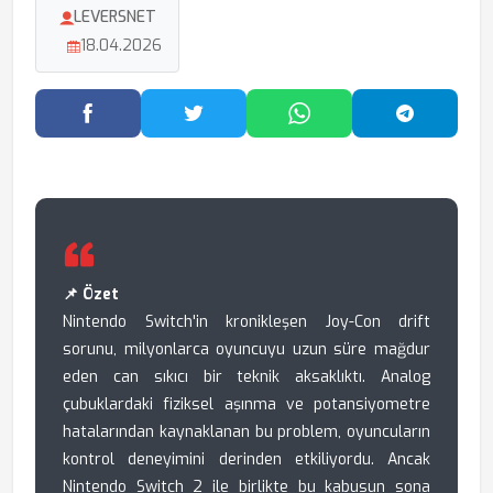
LEVERSNET
18.04.2026
Facebook'ta Paylaş
Twitter'da Paylaş
WhatsApp'ta Paylaş
Telegram
📌 Özet
Nintendo Switch'in kronikleşen Joy-Con drift
sorunu, milyonlarca oyuncuyu uzun süre mağdur
eden can sıkıcı bir teknik aksaklıktı. Analog
çubuklardaki fiziksel aşınma ve potansiyometre
hatalarından kaynaklanan bu problem, oyuncuların
kontrol deneyimini derinden etkiliyordu. Ancak
Nintendo Switch 2 ile birlikte bu kabusun sona