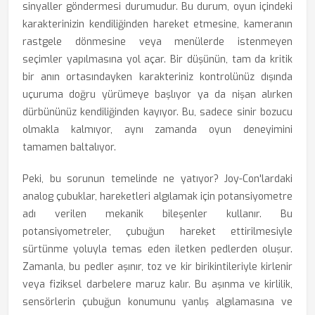
sinyaller göndermesi durumudur. Bu durum, oyun içindeki
karakterinizin kendiliğinden hareket etmesine, kameranın
rastgele dönmesine veya menülerde istenmeyen
seçimler yapılmasına yol açar. Bir düşünün, tam da kritik
bir anın ortasındayken karakteriniz kontrolünüz dışında
uçuruma doğru yürümeye başlıyor ya da nişan alırken
dürbününüz kendiliğinden kayıyor. Bu, sadece sinir bozucu
olmakla kalmıyor, aynı zamanda oyun deneyimini
tamamen baltalıyor.
Peki, bu sorunun temelinde ne yatıyor? Joy-Con'lardaki
analog çubuklar, hareketleri algılamak için potansiyometre
adı verilen mekanik bileşenler kullanır. Bu
potansiyometreler, çubuğun hareket ettirilmesiyle
sürtünme yoluyla temas eden iletken pedlerden oluşur.
Zamanla, bu pedler aşınır, toz ve kir birikintileriyle kirlenir
veya fiziksel darbelere maruz kalır. Bu aşınma ve kirlilik,
sensörlerin çubuğun konumunu yanlış algılamasına ve