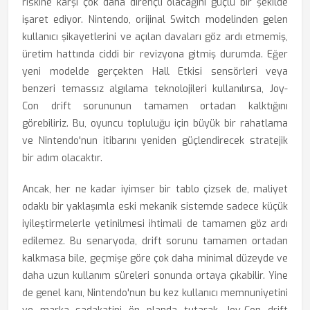
riskine karşı çok daha dirençli olacağını güçlü bir şekilde
işaret ediyor. Nintendo, orijinal Switch modelinden gelen
kullanıcı şikayetlerini ve açılan davaları göz ardı etmemiş,
üretim hattında ciddi bir revizyona gitmiş durumda. Eğer
yeni modelde gerçekten Hall Etkisi sensörleri veya
benzeri temassız algılama teknolojileri kullanılırsa, Joy-
Con drift sorununun tamamen ortadan kalktığını
görebiliriz. Bu, oyuncu topluluğu için büyük bir rahatlama
ve Nintendo'nun itibarını yeniden güçlendirecek stratejik
bir adım olacaktır.
Ancak, her ne kadar iyimser bir tablo çizsek de, maliyet
odaklı bir yaklaşımla eski mekanik sistemde sadece küçük
iyileştirmelerle yetinilmesi ihtimali de tamamen göz ardı
edilemez. Bu senaryoda, drift sorunu tamamen ortadan
kalkmasa bile, geçmişe göre çok daha minimal düzeyde ve
daha uzun kullanım süreleri sonunda ortaya çıkabilir. Yine
de genel kanı, Nintendo'nun bu kez kullanıcı memnuniyetini