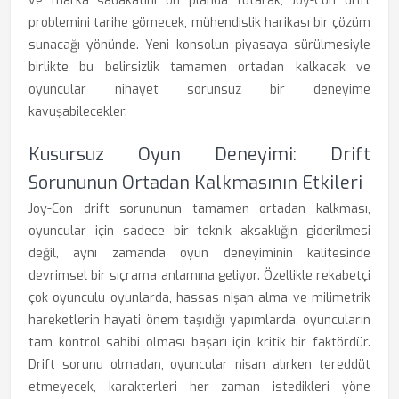
ve marka sadakatini ön planda tutarak, Joy-Con drift
problemini tarihe gömecek, mühendislik harikası bir çözüm
sunacağı yönünde. Yeni konsolun piyasaya sürülmesiyle
birlikte bu belirsizlik tamamen ortadan kalkacak ve
oyuncular nihayet sorunsuz bir deneyime
kavuşabilecekler.
Kusursuz Oyun Deneyimi: Drift
Sorununun Ortadan Kalkmasının Etkileri
Joy-Con drift sorununun tamamen ortadan kalkması,
oyuncular için sadece bir teknik aksaklığın giderilmesi
değil, aynı zamanda oyun deneyiminin kalitesinde
devrimsel bir sıçrama anlamına geliyor. Özellikle rekabetçi
çok oyunculu oyunlarda, hassas nişan alma ve milimetrik
hareketlerin hayati önem taşıdığı yapımlarda, oyuncuların
tam kontrol sahibi olması başarı için kritik bir faktördür.
Drift sorunu olmadan, oyuncular nişan alırken tereddüt
etmeyecek, karakterleri her zaman istedikleri yöne