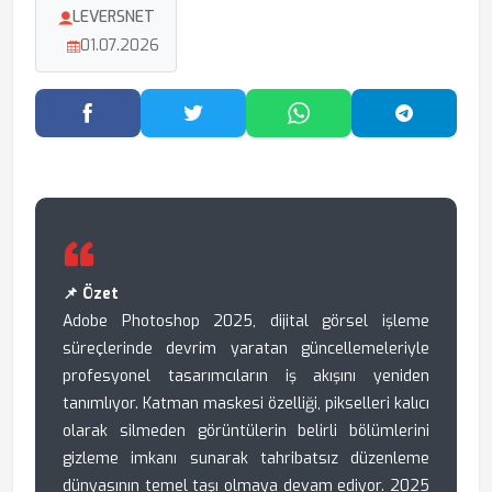
LEVERSNET
01.07.2026
Facebook'ta Paylaş
Twitter'da Paylaş
WhatsApp'ta Paylaş
Telegram
📌 Özet
Adobe Photoshop 2025, dijital görsel işleme
süreçlerinde devrim yaratan güncellemeleriyle
profesyonel tasarımcıların iş akışını yeniden
tanımlıyor. Katman maskesi özelliği, pikselleri kalıcı
olarak silmeden görüntülerin belirli bölümlerini
gizleme imkanı sunarak tahribatsız düzenleme
dünyasının temel taşı olmaya devam ediyor. 2025