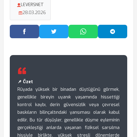
LEVERSNET
28.03.2026
Facebook'ta Paylaş
Twitter'da Paylaş
WhatsApp'ta Paylaş
Telegram
📌 Özet
Rüyada yüksek bir binadan düştüğünü görmek,
genellikle bireyin uyanık yaşamında hissettiği
kontrol kaybı, derin güvensizlik veya çevresel
baskıların bilinçaltındaki yansıması olarak kabul
edilir. Bu tür düşüşler, genellikle düşme eyleminin
gerçekleştiği anlarda yaşanan fiziksel sarsılma
hissiyle birlikte, yüksek stresli dönemlerde