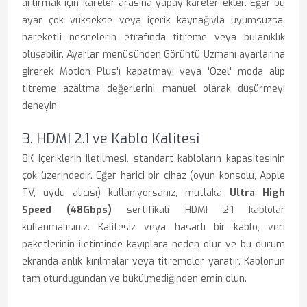
artırmak için kareler arasına yapay kareler ekler. Eğer bu
ayar çok yüksekse veya içerik kaynağıyla uyumsuzsa,
hareketli nesnelerin etrafında titreme veya bulanıklık
oluşabilir. Ayarlar menüsünden Görüntü Uzmanı ayarlarına
girerek Motion Plus'ı kapatmayı veya 'Özel' moda alıp
titreme azaltma değerlerini manuel olarak düşürmeyi
deneyin.
3. HDMI 2.1 ve Kablo Kalitesi
8K içeriklerin iletilmesi, standart kabloların kapasitesinin
çok üzerindedir. Eğer harici bir cihaz (oyun konsolu, Apple
TV, uydu alıcısı) kullanıyorsanız, mutlaka
Ultra High
Speed (48Gbps)
sertifikalı HDMI 2.1 kablolar
kullanmalısınız. Kalitesiz veya hasarlı bir kablo, veri
paketlerinin iletiminde kayıplara neden olur ve bu durum
ekranda anlık kırılmalar veya titremeler yaratır. Kablonun
tam oturduğundan ve bükülmediğinden emin olun.