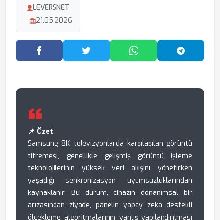
LEVERSNET
21.05.2026
Facebook'ta Paylaş
Twitter'da Paylaş
WhatsApp'ta Paylaş
Telegram
📌 Özet
Samsung 8K televizyonlarda karşılaşılan görüntü
titremesi, genellikle gelişmiş görüntü işleme
teknolojilerinin yüksek veri akışını yönetirken
yaşadığı senkronizasyon uyumsuzluklarından
kaynaklanır. Bu durum, cihazın donanımsal bir
arızasından ziyade, panelin yapay zeka destekli
ölçekleme algoritmalarının yanlış yapılandırılması