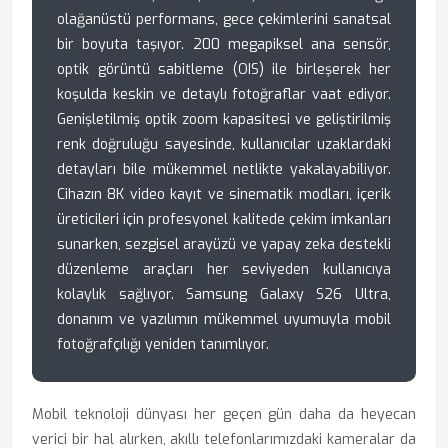
olağanüstü performans, gece çekimlerini sanatsal
bir boyuta taşıyor. 200 megapiksel ana sensör,
optik görüntü sabitleme (OIS) ile birleşerek her
koşulda keskin ve detaylı fotoğraflar vaat ediyor.
Genişletilmiş optik zoom kapasitesi ve geliştirilmiş
renk doğruluğu sayesinde, kullanıcılar uzaklardaki
detayları bile mükemmel netlikte yakalayabiliyor.
Cihazın 8K video kayıt ve sinematik modları, içerik
üreticileri için profesyonel kalitede çekim imkanları
sunarken, sezgisel arayüzü ve yapay zeka destekli
düzenleme araçları her seviyeden kullanıcıya
kolaylık sağlıyor. Samsung Galaxy S26 Ultra,
donanım ve yazılımın mükemmel uyumuyla mobil
fotoğrafçılığı yeniden tanımlıyor.
Mobil teknoloji dünyası her geçen gün daha da heyecan
verici bir hal alırken, akıllı telefonlarımızdaki kameralar da