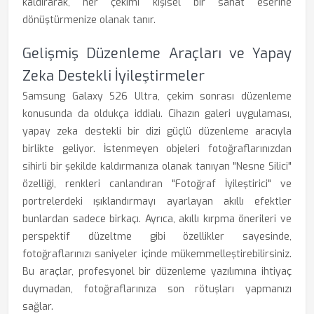
kaldırarak, her çekimi kişisel bir sanat eserine
dönüştürmenize olanak tanır.
Gelişmiş Düzenleme Araçları ve Yapay
Zeka Destekli İyileştirmeler
Samsung Galaxy S26 Ultra, çekim sonrası düzenleme
konusunda da oldukça iddialı. Cihazın galeri uygulaması,
yapay zeka destekli bir dizi güçlü düzenleme aracıyla
birlikte geliyor. İstenmeyen objeleri fotoğraflarınızdan
sihirli bir şekilde kaldırmanıza olanak tanıyan "Nesne Silici"
özelliği, renkleri canlandıran "Fotoğraf İyileştirici" ve
portrelerdeki ışıklandırmayı ayarlayan akıllı efektler
bunlardan sadece birkaçı. Ayrıca, akıllı kırpma önerileri ve
perspektif düzeltme gibi özellikler sayesinde,
fotoğraflarınızı saniyeler içinde mükemmelleştirebilirsiniz.
Bu araçlar, profesyonel bir düzenleme yazılımına ihtiyaç
duymadan, fotoğraflarınıza son rötuşları yapmanızı
sağlar.