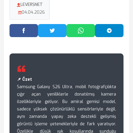
LEVERSNET
04.04.2026
Facebook'ta Paylaş
Twitter'da Paylaş
WhatsApp'ta Paylaş
Telegram
📌 Özet
Samsung Galaxy S26 Ultra, mobil fotoğrafçılıkta
çığır açan yeniliklerle donatılmış kamera
özellikleriyle geliyor. Bu amiral gemisi model,
sadece yüksek çözünürlüklü sensörleriyle değil,
aynı zamanda yapay zeka destekli gelişmiş
görüntü işleme yetenekleriyle de fark yaratıyor.
Özellikle düşük ışık koşullarında sunduğu