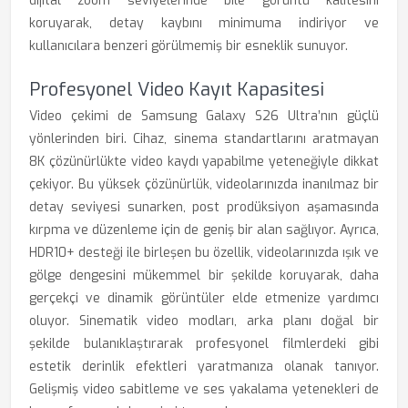
dijital zoom seviyelerinde bile görüntü kalitesini
koruyarak, detay kaybını minimuma indiriyor ve
kullanıcılara benzeri görülmemiş bir esneklik sunuyor.
Profesyonel Video Kayıt Kapasitesi
Video çekimi de Samsung Galaxy S26 Ultra’nın güçlü
yönlerinden biri. Cihaz, sinema standartlarını aratmayan
8K çözünürlükte video kaydı yapabilme yeteneğiyle dikkat
çekiyor. Bu yüksek çözünürlük, videolarınızda inanılmaz bir
detay seviyesi sunarken, post prodüksiyon aşamasında
kırpma ve düzenleme için de geniş bir alan sağlıyor. Ayrıca,
HDR10+ desteği ile birleşen bu özellik, videolarınızda ışık ve
gölge dengesini mükemmel bir şekilde koruyarak, daha
gerçekçi ve dinamik görüntüler elde etmenize yardımcı
oluyor. Sinematik video modları, arka planı doğal bir
şekilde bulanıklaştırarak profesyonel filmlerdeki gibi
estetik derinlik efektleri yaratmanıza olanak tanıyor.
Gelişmiş video sabitleme ve ses yakalama yetenekleri de