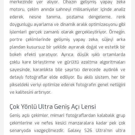
merkezinde yer alıyor. Cihazın gelişmiş yapay zeka
motoru, çekim anında sahneyi milisaniyeler içinde analiz
ederek, nesne tanıma, pozlama dengeleme, renk
doygunluğu ayarlama ve dinamik aralık optimizasyonu gibi
işlemleri gerçek zamanlı olarak gerçekleştiriyor. Örneğin,
portre çekimlerinde gelişmiş yapay zeka, süjeyi arka
plandan kusursuz bir şekilde ayırarak doğal ve estetik bir
bokeh efekti yaratıyor. Ayrıca, düşük ışıklı ortamlarda
çoklu kare birleştirme ve gürültü azaltma algoritmaları
sayesinde, karanlıkta bile şaşırtıcı derecede aydınlık ve
detaylı fotoğraflar elde ediliyor. Bu akıllı sistem, her bir
pikseldeki veriyi optimize ederek fotoğrafın genel netliğini
ve kalitesini artırıyor.
Çok Yönlü Ultra Geniş Açı Lensi
Geniş açılı çekimler, mimari fotoğraflardan kalabalık grup
çekimlerine ve nefes kesici manzaralara kadar pek çok
senaryoda vazgeçilmezdir. Galaxy S26 Ultra’nın ultra