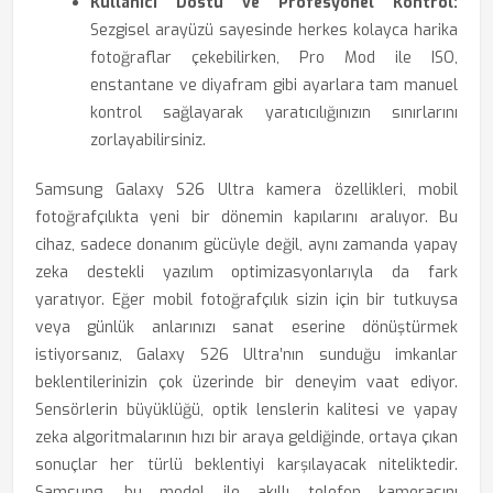
Kullanıcı Dostu ve Profesyonel Kontrol:
Sezgisel arayüzü sayesinde herkes kolayca harika
fotoğraflar çekebilirken, Pro Mod ile ISO,
enstantane ve diyafram gibi ayarlara tam manuel
kontrol sağlayarak yaratıcılığınızın sınırlarını
zorlayabilirsiniz.
Samsung Galaxy S26 Ultra kamera özellikleri, mobil
fotoğrafçılıkta yeni bir dönemin kapılarını aralıyor. Bu
cihaz, sadece donanım gücüyle değil, aynı zamanda yapay
zeka destekli yazılım optimizasyonlarıyla da fark
yaratıyor. Eğer mobil fotoğrafçılık sizin için bir tutkuysa
veya günlük anlarınızı sanat eserine dönüştürmek
istiyorsanız, Galaxy S26 Ultra’nın sunduğu imkanlar
beklentilerinizin çok üzerinde bir deneyim vaat ediyor.
Sensörlerin büyüklüğü, optik lenslerin kalitesi ve yapay
zeka algoritmalarının hızı bir araya geldiğinde, ortaya çıkan
sonuçlar her türlü beklentiyi karşılayacak niteliktedir.
Samsung, bu model ile akıllı telefon kamerasını