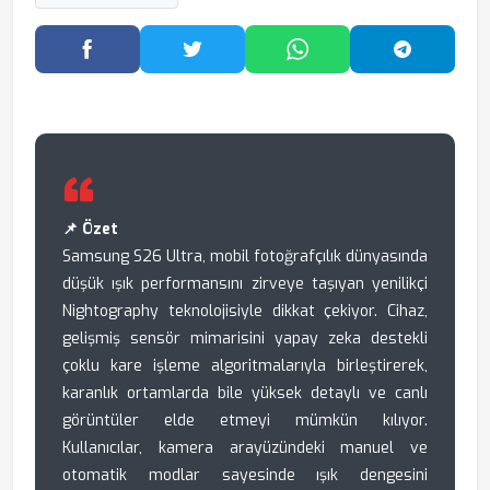
Facebook'ta Paylaş
Twitter'da Paylaş
WhatsApp'ta Paylaş
Telegram
📌 Özet
Samsung S26 Ultra, mobil fotoğrafçılık dünyasında
düşük ışık performansını zirveye taşıyan yenilikçi
Nightography teknolojisiyle dikkat çekiyor. Cihaz,
gelişmiş sensör mimarisini yapay zeka destekli
çoklu kare işleme algoritmalarıyla birleştirerek,
karanlık ortamlarda bile yüksek detaylı ve canlı
görüntüler elde etmeyi mümkün kılıyor.
Kullanıcılar, kamera arayüzündeki manuel ve
otomatik modlar sayesinde ışık dengesini