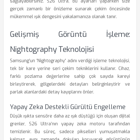
sağlayabilirsiniz. S26 Ultra, bu ayarları yaparken size
gerçek zamanlı bir önizleme sunarak çekim öncesinde
mükemmel ışık dengesini yakalamanıza olanak tanır.
Gelişmiş Görüntü İşleme:
Nightography Teknolojisi
Samsung’un 'Nightography' adını verdiği işleme teknolojisi,
tek bir kare yerine seri çekim tekniklerini kullanır. Cihaz,
farklı pozlama değerlerine sahip çok sayıda kareyi
birleştirerek, gölgelerdeki detayları belirginleştirir ve
parlak alanlardaki detay kayıplarını önler.
Yapay Zeka Destekli Gürültü Engelleme
Düşük ışıkta sensöre daha az ışık düştüğü için oluşan dijital
grenler, S26 Ultra’nın yapay zeka motoru tarafından
temizlenir. Bu süreç, sadece pikselleri yumuşatmakla
kalmaz, aynı zamanda dokuları koruyarak görüntünün