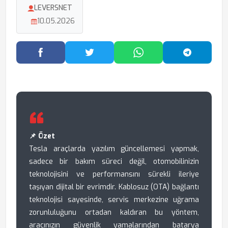
LEVERSNET
10.05.2026
Facebook'ta Paylaş
Twitter'da Paylaş
WhatsApp'ta Paylaş
Telegram
📌 Özet
Tesla araçlarda yazılım güncellemesi yapmak,
sadece bir bakım süreci değil, otomobilinizin
teknolojisini ve performansını sürekli ileriye
taşıyan dijital bir evrimdir. Kablosuz (OTA) bağlantı
teknolojisi sayesinde, servis merkezine uğrama
zorunluluğunu ortadan kaldıran bu yöntem,
aracınızın güvenlik yamalarından batarya