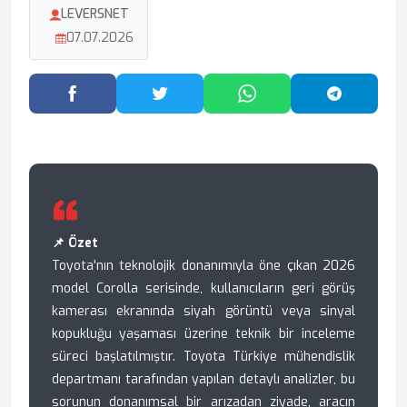
LEVERSNET
07.07.2026
Facebook'ta Paylaş
Twitter'da Paylaş
WhatsApp'ta Paylaş
Telegram
📌 Özet
Toyota'nın teknolojik donanımıyla öne çıkan 2026
model Corolla serisinde, kullanıcıların geri görüş
kamerası ekranında siyah görüntü veya sinyal
kopukluğu yaşaması üzerine teknik bir inceleme
süreci başlatılmıştır. Toyota Türkiye mühendislik
departmanı tarafından yapılan detaylı analizler, bu
sorunun donanımsal bir arızadan ziyade, aracın