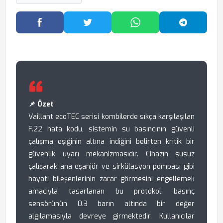
Facebook'ta Paylaş
Twitter'da Paylaş
WhatsApp'ta Paylaş
Telegram
📌 Özet
Vaillant ecoTEC serisi kombilerde sıkça karşılaşılan
F.22 hata kodu, sistemin su basıncının güvenli
çalışma eşiğinin altına indiğini belirten kritik bir
güvenlik uyarı mekanizmasıdır. Cihazın susuz
çalışarak ana eşanjör ve sirkülasyon pompası gibi
hayati bileşenlerinin zarar görmesini engellemek
amacıyla tasarlanan bu protokol, basınç
sensörünün 0.3 barın altında bir değer
algılamasıyla devreye girmektedir. Kullanıcılar