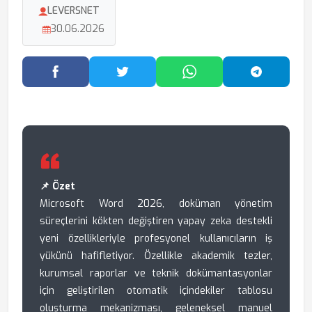
LEVERSNET
30.06.2026
Facebook'ta Paylaş
Twitter'da Paylaş
WhatsApp'ta Paylaş
Telegram
📌 Özet
Microsoft Word 2026, doküman yönetim
süreçlerini kökten değiştiren yapay zeka destekli
yeni özellikleriyle profesyonel kullanıcıların iş
yükünü hafifletiyor. Özellikle akademik tezler,
kurumsal raporlar ve teknik dokümantasyonlar
için geliştirilen otomatik içindekiler tablosu
oluşturma mekanizması, geleneksel manuel