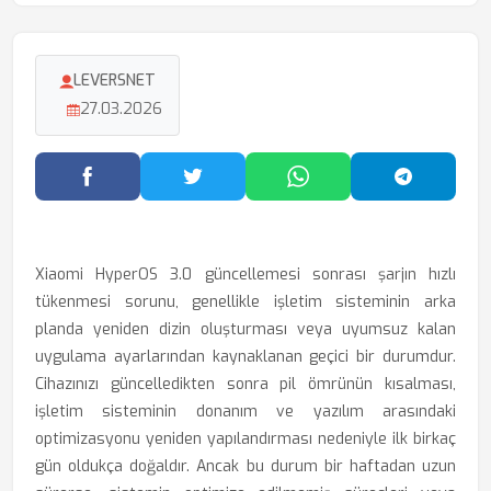
LEVERSNET
27.03.2026
Facebook'ta Paylaş
Twitter'da Paylaş
WhatsApp'ta Paylaş
Telegram
Xiaomi HyperOS 3.0 güncellemesi sonrası şarjın hızlı
tükenmesi sorunu, genellikle işletim sisteminin arka
planda yeniden dizin oluşturması veya uyumsuz kalan
uygulama ayarlarından kaynaklanan geçici bir durumdur.
Cihazınızı güncelledikten sonra pil ömrünün kısalması,
işletim sisteminin donanım ve yazılım arasındaki
optimizasyonu yeniden yapılandırması nedeniyle ilk birkaç
gün oldukça doğaldır. Ancak bu durum bir haftadan uzun