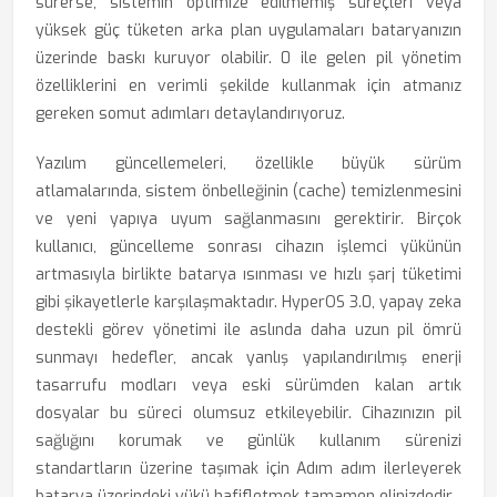
sürerse, sistemin optimize edilmemiş süreçleri veya
yüksek güç tüketen arka plan uygulamaları bataryanızın
üzerinde baskı kuruyor olabilir. 0 ile gelen pil yönetim
özelliklerini en verimli şekilde kullanmak için atmanız
gereken somut adımları detaylandırıyoruz.
Yazılım güncellemeleri, özellikle büyük sürüm
atlamalarında, sistem önbelleğinin (cache) temizlenmesini
ve yeni yapıya uyum sağlanmasını gerektirir. Birçok
kullanıcı, güncelleme sonrası cihazın işlemci yükünün
artmasıyla birlikte batarya ısınması ve hızlı şarj tüketimi
gibi şikayetlerle karşılaşmaktadır. HyperOS 3.0, yapay zeka
destekli görev yönetimi ile aslında daha uzun pil ömrü
sunmayı hedefler, ancak yanlış yapılandırılmış enerji
tasarrufu modları veya eski sürümden kalan artık
dosyalar bu süreci olumsuz etkileyebilir. Cihazınızın pil
sağlığını korumak ve günlük kullanım sürenizi
standartların üzerine taşımak için Adım adım ilerleyerek
batarya üzerindeki yükü hafifletmek tamamen elinizdedir.