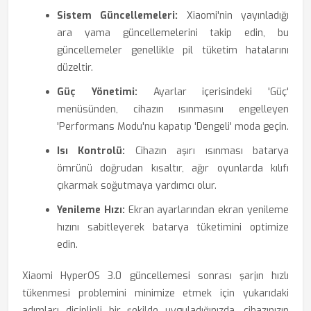
Sistem Güncellemeleri:
Xiaomi'nin yayınladığı
ara yama güncellemelerini takip edin, bu
güncellemeler genellikle pil tüketim hatalarını
düzeltir.
Güç Yönetimi:
Ayarlar içerisindeki 'Güç'
menüsünden, cihazın ısınmasını engelleyen
'Performans Modu'nu kapatıp 'Dengeli' moda geçin.
Isı Kontrolü:
Cihazın aşırı ısınması batarya
ömrünü doğrudan kısaltır, ağır oyunlarda kılıfı
çıkarmak soğutmaya yardımcı olur.
Yenileme Hızı:
Ekran ayarlarından ekran yenileme
hızını sabitleyerek batarya tüketimini optimize
edin.
Xiaomi HyperOS 3.0 güncellemesi sonrası şarjın hızlı
tükenmesi problemini minimize etmek için yukarıdaki
adımları disiplinli bir şekilde uyguladığınızda, cihazınızın