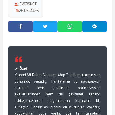
LEVERSNET
26.06.2026
Facebook'ta Paylaş
Twitter'da Paylaş
WhatsApp'ta Paylaş
Telegram
📌 Özet
Xiaomi Mi Robot Vacuum Mop 3 kullanıcılarının son
dönemde yaşadığı haritalama ve navigasyon
hataları, hem yazılımsal optimizasyon
eksikliklerinden hem de çevresel sensör
etkileşimlerinden kaynaklanan karmaşık bir
süreçtir. Cihazın ev planını oluştururken yaşadığı
kopukluklar veya yanlış oda tanımlamaları,