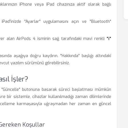
klarınızın iPhone veya iPad cihazınıza aktif olarak bağlı
Pad'inizde "Ayarlar" uygulamasını açın ve "Bluetooth"
 yer alan AirPods 4 isminin sağ tarafındaki mavi renkli
"i"
ında aşağıya doğru kaydırın. "Hakkında" başlığı altındaki
evcut yazılım sürümünü görebilirsiniz.
ıl İşler?
bir "Güncelle" butonuna basarak süreci başlatması mümkün
re bir sistemle, cihazlar kullanılmadığı zaman dilimlerinde
güncelleme karmaşasıyla uğraşmadan her zaman en güncel
 Gereken Koşullar