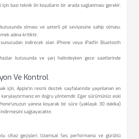
çin bazı teknik ön koşulların bir arada sağlanması gerekir.
j kutusunda olması ve yeterli pil seviyesine sahip olması,
ek adına kritiktir.
i sunucudan indirecek olan iPhone veya iPad'in Bluetooth
ihazlar kutusunda ve şarj halindeyken gece saatlerinde
yon Ve Kontrol
k için, Apple'ın resmi destek sayfalarında yayınlanan en
ü karşılaştırmanız en doğru yöntemdir. Eğer sürümünüz eski
iPhone'unuzun yanına koyarak bir süre (yaklaşık 30 dakika)
indirmesini sağlayacaktır.
oklu cihaz geçişleri, Uzamsal Ses performansı ve gürültü