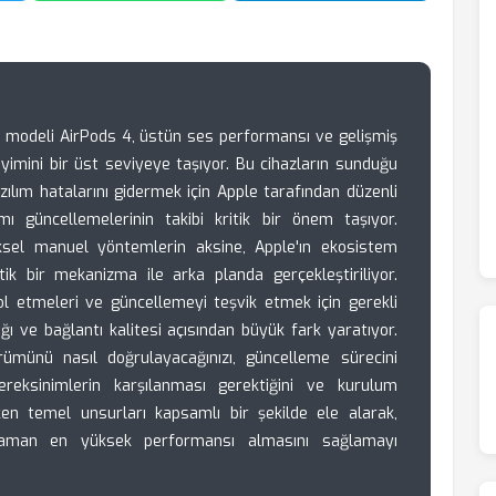
ık modeli AirPods 4, üstün ses performansı ve gelişmiş
neyimini bir üst seviyeye taşıyor. Bu cihazların sunduğu
ılım hatalarını gidermek için Apple tarafından düzenli
ı güncellemelerinin takibi kritik bir önem taşıyor.
ksel manuel yöntemlerin aksine, Apple'ın ekosistem
k bir mekanizma ile arka planda gerçekleştiriliyor.
ol etmeleri ve güncellemeyi teşvik etmek için gerekli
ığı ve bağlantı kalitesi açısından büyük fark yaratıyor.
ümünü nasıl doğrulayacağınızı, güncelleme sürecini
ereksinimlerin karşılanması gerektiğini ve kurulum
en temel unsurları kapsamlı bir şekilde ele alarak,
r zaman en yüksek performansı almasını sağlamayı