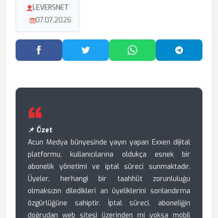
LEVERSNET
07.07.2026
Facebook'ta Paylaş
Twitter'da Paylaş
WhatsApp'ta Paylaş
Telegram
📌 Özet
Acun Medya bünyesinde yayın yapan Exxen dijital
platformu, kullanıcılarına oldukça esnek bir
abonelik yönetimi ve iptal süreci sunmaktadır.
Üyeler, herhangi bir taahhüt zorunluluğu
olmaksızın diledikleri an üyeliklerini sonlandırma
özgürlüğüne sahiptir. İptal süreci, aboneliğin
doğrudan web sitesi üzerinden mi yoksa mobil