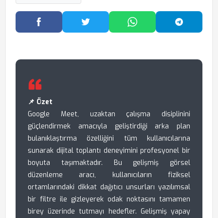
Facebook'ta Paylaş
Twitter'da Paylaş
WhatsApp'ta Paylaş
Telegram
📌 Özet
Google Meet, uzaktan çalışma disiplinini
güçlendirmek amacıyla geliştirdiği arka plan
bulanıklaştırma özelliğini tüm kullanıcılarına
sunarak dijital toplantı deneyimini profesyonel bir
boyuta taşımaktadır. Bu gelişmiş görsel
düzenleme aracı, kullanıcıların fiziksel
ortamlarındaki dikkat dağıtıcı unsurları yazılımsal
bir filtre ile gizleyerek odak noktasını tamamen
birey üzerinde tutmayı hedefler. Gelişmiş yapay