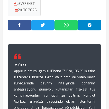
LEVERSNET
24.06.2026
Facebook'ta Paylaş
Twitter'da Paylaş
WhatsApp'ta Paylaş
Telegram
📌 Özet
Apple’ın amiral gemisi iPhone 17 Pro, iOS 19 işletim
sistemiyle birlikte ekran yakalama ve video kayıt
süreçlerinde devrim niteliğinde donanım
entegrasyonu sunuyor. Kullanıcılar, fiziksel tuş
kombinasyonları ve optimize edilmiş Kontrol
Merkezi arayüzü sayesinde ekran işlemlerini
profesyonel bir hassasiyetle yönetebiliyor. Yeni