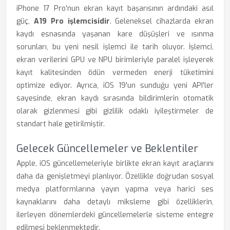
iPhone 17 Pro'nun ekran kayıt başarısının ardındaki asıl
güç,
A19 Pro işlemcisidir
. Geleneksel cihazlarda ekran
kaydı esnasında yaşanan kare düşüşleri ve ısınma
sorunları, bu yeni nesil işlemci ile tarih oluyor. İşlemci,
ekran verilerini GPU ve NPU birimleriyle paralel işleyerek
kayıt kalitesinden ödün vermeden enerji tüketimini
optimize ediyor. Ayrıca, iOS 19'un sunduğu yeni API'ler
sayesinde, ekran kaydı sırasında bildirimlerin otomatik
olarak gizlenmesi gibi gizlilik odaklı iyileştirmeler de
standart hale getirilmiştir.
Gelecek Güncellemeler ve Beklentiler
Apple, iOS güncellemeleriyle birlikte ekran kayıt araçlarını
daha da genişletmeyi planlıyor. Özellikle doğrudan sosyal
medya platformlarına yayın yapma veya harici ses
kaynaklarını daha detaylı miksleme gibi özelliklerin,
ilerleyen dönemlerdeki güncellemelerle sisteme entegre
edilmesi beklenmektedir.