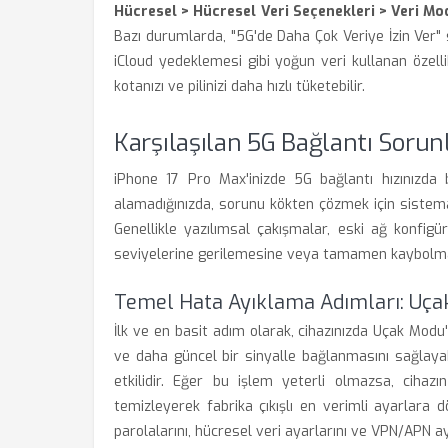
Hücresel > Hücresel Veri Seçenekleri > Veri Mo
Bazı durumlarda, "5G'de Daha Çok Veriye İzin Ver"
iCloud yedeklemesi gibi yoğun veri kullanan özellikl
kotanızı ve pilinizi daha hızlı tüketebilir.
Karşılaşılan 5G Bağlantı Soru
iPhone 17 Pro Max'inizde 5G bağlantı hızınızda 
alamadığınızda, sorunu kökten çözmek için sistema
Genellikle yazılımsal çakışmalar, eski ağ konfig
seviyelerine gerilemesine veya tamamen kaybolmas
Temel Hata Ayıklama Adımları: Uçak
İlk ve en basit adım olarak, cihazınızda Uçak Mo
ve daha güncel bir sinyalle bağlanmasını sağlayabi
etkilidir. Eğer bu işlem yeterli olmazsa, cihazın 
temizleyerek fabrika çıkışlı en verimli ayarlara d
parolalarını, hücresel veri ayarlarını ve VPN/APN ayar