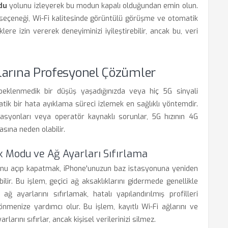
du
yolunu izleyerek bu modun kapalı olduğundan emin olun.
 seçeneği, Wi-Fi kalitesinde görüntülü görüşme ve otomatik
ere izin vererek deneyiminizi iyileştirebilir, ancak bu, veri
nlarına Profesyonel Çözümler
beklenmedik bir düşüş yaşadığınızda veya hiç 5G sinyali
tik bir hata ayıklama süreci izlemek en sağlıklı yöntemdir.
ürasyonları veya operatör kaynaklı sorunlar, 5G hızının 4G
ına neden olabilir.
 Modu ve Ağ Ayarları Sıfırlama
du'nu açıp kapatmak, iPhone'unuzun baz istasyonuna yeniden
lir. Bu işlem, geçici ağ aksaklıklarını gidermede genellikle
ağ ayarlarını sıfırlamak, hatalı yapılandırılmış profilleri
önmenize yardımcı olur. Bu işlem, kayıtlı Wi-Fi ağlarını ve
larını sıfırlar, ancak kişisel verilerinizi silmez.