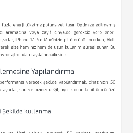
a fazla enerji tüketme potansiyeli taşır. Optimize edilmemiş
ızı aramasına veya zayıf sinyalde gereksiz yere enerji
yarlar, iPhone 17 Pro Max'inizin pil ömrünü korurken, Akıllı
eleyerek size hem hız hem de uzun kullanım süresi sunar. Bu
vantajlarından faydalanabilirsiniz.
inlemesine Yapılandırma
 performansı verecek şekilde yapılandırmak, cihazınızın 5G
yarlar, sadece hızınızı değil, aynı zamanda pil ömrünüzü
li Şekilde Kullanma