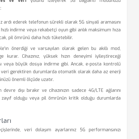
Ses ve Veri
yolunu izleyerek 5G bağlantı modunuzu
:
z ardı ederek telefonun sürekli olarak 5G sinyali aramasını
hızlı indirme veya rekabetçi oyun gibi anlık maksimum hıza
k, pil ömrünü daha hızlı tüketebilir.
e'ın önerdiği ve varsayılan olarak gelen bu akıllı mod,
kurar. Cihazınız, yüksek hızın deneyimi iyileştireceği
şı veya büyük dosya indirme gibi. Ancak, e-posta kontrolü
 veri gerektiren durumlarda otomatik olarak daha az enerji
ünüzü önemli ölçüde uzatır.
vre dışı bırakır ve cihazınızın sadece 4G/LTE ağlarını
 zayıf olduğu veya pil ömrünün kritik olduğu durumlarda
ları
şlerinde, veri dolaşım ayarlarınız 5G performansınızı