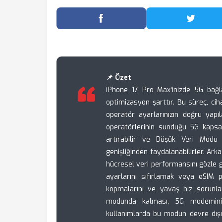
Facebook'ta Paylaş
Twitter
📌 Özet
iPhone 17 Pro Max'inizde 5G bağla
optimizasyon şarttır. Bu süreç, cih
operatör ayarlarınızın doğru yapıl
operatörlerinin sunduğu 5G kapsam
artırabilir ve Düşük Veri Modu g
genişliğinden faydalanabilirler. Ark
hücresel veri performansını gözle gör
ayarlarını sıfırlamak veya eSIM p
kopmalarını ve yavaş hız sorunlar
modunda kalması, 5G modeminin p
kullanımlarda bu modun devre dışı 