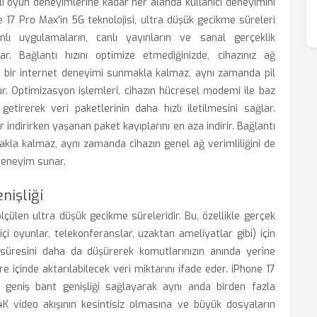
ı oyun deneyimlerine kadar her alanda kullanıcı deneyimini
 17 Pro Max'in 5G teknolojisi, ultra düşük gecikme süreleri
lı uygulamaların, canlı yayınların ve sanal gerçeklik
r. Bağlantı hızını optimize etmediğinizde, cihazınız ağ
aş bir internet deneyimi sunmakla kalmaz, aynı zamanda pil
 Optimizasyon işlemleri, cihazın hücresel modemi ile baz
getirerek veri paketlerinin daha hızlı iletilmesini sağlar.
indirirken yaşanan paket kayıplarını en aza indirir. Bağlantı
makla kalmaz, aynı zamanda cihazın genel ağ verimliliğini de
 deneyim sunar.
nişliği
ölçülen ultra düşük gecikme süreleridir. Bu, özellikle gerçek
i oyunlar, telekonferanslar, uzaktan ameliyatlar gibi) için
 süresini daha da düşürerek komutlarınızın anında yerine
süre içinde aktarılabilecek veri miktarını ifade eder. iPhone 17
 geniş bant genişliği sağlayarak aynı anda birden fazla
 video akışının kesintisiz olmasına ve büyük dosyaların