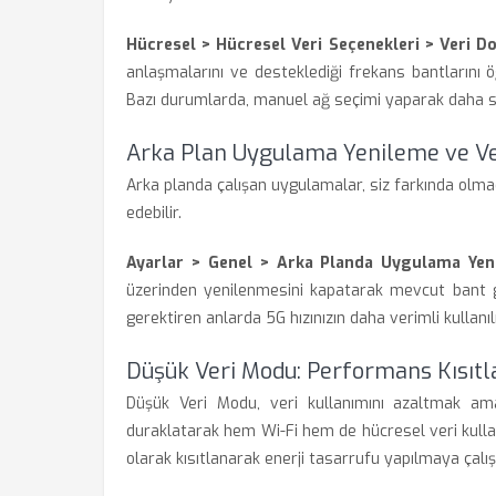
Hücresel > Hücresel Veri Seçenekleri > Veri Do
anlaşmalarını ve desteklediği frekans bantlarını 
Bazı durumlarda, manuel ağ seçimi yaparak daha st
Arka Plan Uygulama Yenileme ve Ver
Arka planda çalışan uygulamalar, siz farkında olmad
edebilir.
Ayarlar > Genel > Arka Planda Uygulama Yen
üzerinden yenilenmesini kapatarak mevcut bant geniş
gerektiren anlarda 5G hızınızın daha verimli kullanı
Düşük Veri Modu: Performans Kısı
Düşük Veri Modu, veri kullanımını azaltmak ama
duraklatarak hem Wi-Fi hem de hücresel veri kullan
olarak kısıtlanarak enerji tasarrufu yapılmaya ça