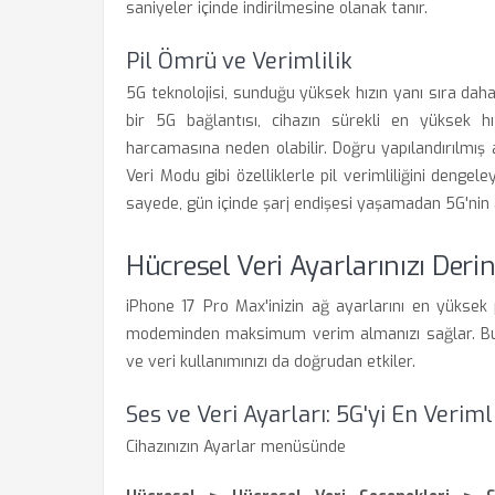
saniyeler içinde indirilmesine olanak tanır.
Pil Ömrü ve Verimlilik
5G teknolojisi, sunduğu yüksek hızın yanı sıra dah
bir 5G bağlantısı, cihazın sürekli en yüksek h
harcamasına neden olabilir. Doğru yapılandırılmış a
Veri Modu gibi özelliklerle pil verimliliğini deng
sayede, gün içinde şarj endişesi yaşamadan 5G'nin a
Hücresel Veri Ayarlarınızı Der
iPhone 17 Pro Max'inizin ağ ayarlarını en yüksek
modeminden maksimum verim almanızı sağlar. Bu a
ve veri kullanımınızı da doğrudan etkiler.
Ses ve Veri Ayarları: 5G'yi En Verim
Cihazınızın Ayarlar menüsünde