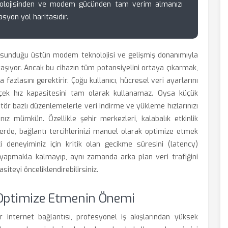
knolojisinden ve modem gücünden tam verim almanızı
syon yol haritasıdır.
, sunduğu üstün modem teknolojisi ve gelişmiş donanımıyla
aşıyor. Ancak bu cihazın tüm potansiyelini ortaya çıkarmak,
azlasını gerektirir. Çoğu kullanıcı, hücresel veri ayarlarını
erçek hız kapasitesini tam olarak kullanamaz. Oysa küçük
ratör bazlı düzenlemelerle veri indirme ve yükleme hızlarınızı
nız mümkün. Özellikle şehir merkezleri, kalabalık etkinlik
lerde, bağlantı tercihlerinizi manuel olarak optimize etmek
çi deneyiminiz için kritik olan gecikme süresini (latency)
 yapmakla kalmayıp, aynı zamanda arka plan veri trafiğini
iteyi önceliklendirebilirsiniz.
ı Optimize Etmenin Önemi
ir internet bağlantısı, profesyonel iş akışlarından yüksek