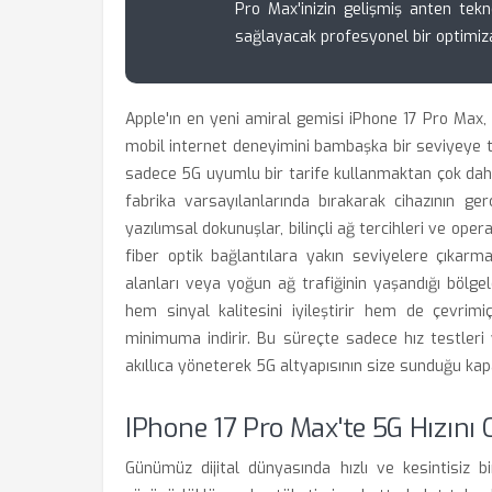
Pro Max'inizin gelişmiş anten te
sağlayacak profesyonel bir optimiza
Apple'ın en yeni amiral gemisi iPhone 17 Pro Max
mobil internet deneyimini bambaşka bir seviyeye t
sadece 5G uyumlu bir tarife kullanmaktan çok daha f
fabrika varsayılanlarında bırakarak cihazının g
yazılımsal dokunuşlar, bilinçli ağ tercihleri ve ope
fiber optik bağlantılara yakın seviyelere çıkarma
alanları veya yoğun ağ trafiğinin yaşandığı bölge
hem sinyal kalitesini iyileştirir hem de çevrimi
minimuma indirir. Bu süreçte sadece hız testleri
akıllıca yöneterek 5G altyapısının size sunduğu kapas
IPhone 17 Pro Max'te 5G Hızın
Günümüz dijital dünyasında hızlı ve kesintisiz b