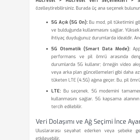
Hücresel > Hücresel Veri Seçenekleri > 
özelleştirebilirsiniz. Burada üç ana seçenek bulunur
5G Açık (5G On):
Bu mod, pil tüketimini gö
ve bulduğunda kullanmasını sağlar. Yüksek 
ihtiyaç duyduğunuz durumlarda idealdir. Anca
5G Otomatik (Smart Data Mode):
Appl
performans ve pil ömrü arasında denge 
durumlarda 5G kullanır; örneğin video akı
veya arka plan güncellemeleri gibi daha az
tüketen LTE (4.5G) ağına geçer. Bu, pil ömr
LTE:
Bu seçenek, 5G modemini tamamen de
kullanmasını sağlar. 5G kapsama alanının
tercih edilebilir.
Veri Dolaşımı ve Ağ Seçimi İnce Ayar
Uluslararası seyahat ederken veya şebeke geçi
etkileyebilir.