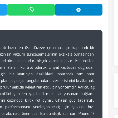
'da Paylaş
WhatsApp'ta Paylaş
Telegram'da Payl
ntı hızını en üst düzeye çıkarmak için kapsamlı bir
azınızın yazılım güncellemelerinin eksiksiz olmasından,
andırılmasına kadar birçok adımı kapsar. Kullanıcılar,
a alanını kontrol ederek sinyal kalitesini doğrudan
ibi hız kısıtlayıcı özellikleri kapatarak tam bant
a planda çalışan uygulamaların veri erişimini kısıtlamak,
ülür şekilde iyileştiren etkili bir yöntemdir. Ayrıca, ağ
rofilini yeniden yapılandırmak, sık yaşanan bağlantı
ını çözmede kritik rol oynar. Cihazın güç tasarrufu
erformansını sınırlayabileceği için yüksek hızlı
bırakılması önemlidir. Bu stratejik adımlar, iPhone 17