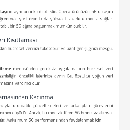
laşımı
ayarlarını kontrol edin. Operatörünüzün 5G dolaşım
öğrenmek, yurt dışında da yüksek hız elde etmenizi sağlar.
abil bir 5G ağına bağlanmak mümkün olabilir.
i Kısıtlaması
an hücresel verinizi tüketebilir ve bant genişliğinizi meşgul
ileme
menüsünden gereksiz uygulamaların hücresel veri
liğini öncelikli işlerinize ayırın. Bu, özellikle yoğun veri
lmasına yardımcı olur.
tlamasından Kaçınma
cıyla otomatik güncellemeleri ve arka plan görevlerini
ımını düşürür. Ancak, bu mod aktifken 5G hızınız yazılımsal
lışılır. Maksimum 5G performansından faydalanmak için