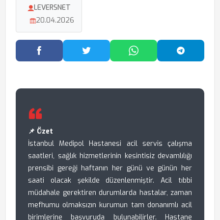
LEVERSNET
20.04.2026
Facebook'ta Paylaş
Twitter'da Paylaş
WhatsApp'ta Paylaş
Telegram
📌 Özet
İstanbul Medipol Hastanesi acil servis çalışma
saatleri, sağlık hizmetlerinin kesintisiz devamlılığı
prensibi gereği haftanın her günü ve günün her
saati olacak şekilde düzenlenmiştir. Acil tıbbi
müdahale gerektiren durumlarda hastalar, zaman
mefhumu olmaksızın kurumun tam donanımlı acil
birimlerine başvuruda bulunabilirler. Hastane