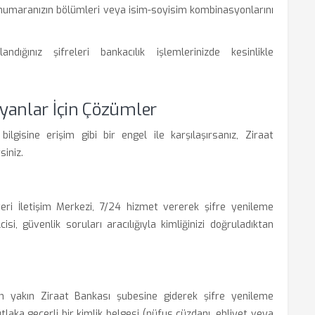
 numaranızın bölümleri veya isim-soyisim kombinasyonlarını
dığınız şifreleri bankacılık işlemlerinizde kesinlikle
anlar İçin Çözümler
bilgisine erişim gibi bir engel ile karşılaşırsanız, Ziraat
siniz.
ri İletişim Merkezi, 7/24 hizmet vererek şifre yenileme
isi, güvenlik soruları aracılığıyla kimliğinizi doğruladıktan
en yakın Ziraat Bankası şubesine giderek şifre yenileme
tlaka geçerli bir kimlik belgesi (nüfus cüzdanı, ehliyet veya