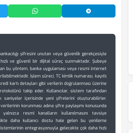
'da Paylaş
WhatsApp'ta Paylaş
Telegram'da Payl
ankacılığı şifresini unutan veya güvenlik gerekçesiyle
hızlı ve güvenli bir dijital süreç sunmaktadır. Şubeye
ran bu yöntem, banka uygulaması veya resmi internet
ilebilmektedir. İşlem süreci, TC kimlik numarası, kayıtlı
redi kartı detayları gibi verilerin doğrulanması üzerine
rotokolünü takip eder. Kullanıcılar, sistem tarafından
 saniyeler içerisinde yeni şifrelerini oluşturabilirler.
 verilerinin korunması adına şifre paylaşımı konusunda
yalnızca resmi kanalların kullanılmasını tavsiye
rlikte daha kullanıcı dostu hale gelen bu yenileme
istemlerinin entegrasyonuyla gelecekte çok daha hızlı