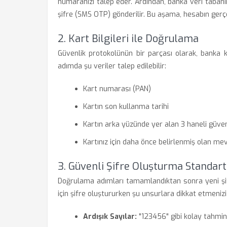
numaranızı talep eder. Ardından, banka veri tabanı
şifre (SMS OTP) gönderilir. Bu aşama, hesabın gerçe
2. Kart Bilgileri ile Doğrulama
Güvenlik protokolünün bir parçası olarak, banka ka
adımda şu veriler talep edilebilir:
Kart numarası (PAN)
Kartın son kullanma tarihi
Kartın arka yüzünde yer alan 3 haneli güve
Kartınız için daha önce belirlenmiş olan mev
3. Güvenli Şifre Oluşturma Standart
Doğrulama adımları tamamlandıktan sonra yeni şifre
için şifre oluştururken şu unsurlara dikkat etmenizi
Ardışık Sayılar:
"123456" gibi kolay tahmin e