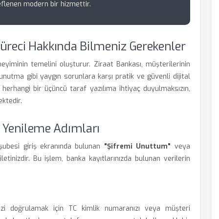
flenen modern bir hizmettir.
Süreci Hakkında Bilmeniz Gerekenler
eneyiminin temelini oluşturur. Ziraat Bankası, müşterilerinin
 unutma gibi yaygın sorunlara karşı pratik ve güvenli dijital
i, herhangi bir üçüncü taraf yazılıma ihtiyaç duyulmaksızın,
ktedir.
e Yenileme Adımları
şubesi giriş ekranında bulunan
"Şifremi Unuttum"
veya
letinizdir. Bu işlem, banka kayıtlarınızda bulunan verilerin
inizi doğrulamak için TC kimlik numaranızı veya müşteri