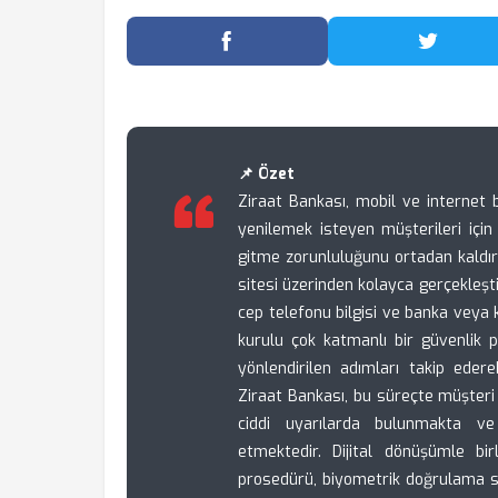
Facebook'ta Paylaş
Twitter
📌 Özet
Ziraat Bankası, mobil ve internet b
yenilemek isteyen müşterileri için 
gitme zorunluluğunu ortadan kaldı
sitesi üzerinden kolayca gerçekleştir
cep telefonu bilgisi ve banka veya k
kurulu çok katmanlı bir güvenlik p
yönlendirilen adımları takip ederek
Ziraat Bankası, bu süreçte müşteri
ciddi uyarılarda bulunmakta ve 
etmektedir. Dijital dönüşümle bi
prosedürü, biyometrik doğrulama s