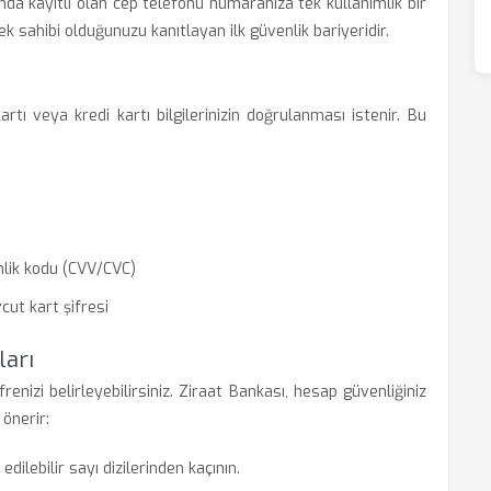
nda kayıtlı olan cep telefonu numaranıza tek kullanımlık bir
k sahibi olduğunuzu kanıtlayan ilk güvenlik bariyeridir.
rtı veya kredi kartı bilgilerinizin doğrulanması istenir. Bu
nlik kodu (CVV/CVC)
cut kart şifresi
ları
nizi belirleyebilirsiniz. Ziraat Bankası, hesap güvenliğiniz
 önerir:
dilebilir sayı dizilerinden kaçının.