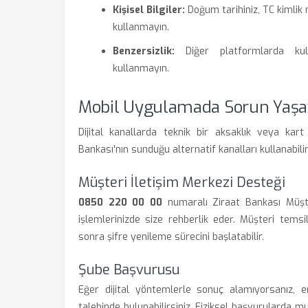
Kişisel Bilgiler:
Doğum tarihiniz, TC kimlik
kullanmayın.
Benzersizlik:
Diğer platformlarda kullan
kullanmayın.
Mobil Uygulamada Sorun Yaşay
Dijital kanallarda teknik bir aksaklık veya kart 
Bankası'nın sunduğu alternatif kanalları kullanabilir
Müşteri İletişim Merkezi Desteği
0850 220 00 00
numaralı Ziraat Bankası Müşte
işlemlerinizde size rehberlik eder. Müşteri temsilc
sonra şifre yenileme sürecini başlatabilir.
Şube Başvurusu
Eğer dijital yöntemlerle sonuç alamıyorsanız, 
talebinde bulunabilirsiniz. Fiziksel başvurularda mu