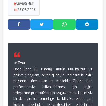
LEVERSNET
26.06.2026
Facebook'ta Paylaş
Twitter'da Paylaş
WhatsApp'ta Paylaş
Telegram
📌 Özet
Oppo Enco X3, sunduğu üstün ses kalitesi ve
gelişmiş bağlantı teknolojileriyle kablosuz kulaklık
pazarında öne çıkan bir modeldir. Cihazın tam
performansla kullanılabilmesi için doğru
eşleştirme prosedürlerinin uygulanması, kesintisiz
bir deneyim için temel gerekliliktir. Bu rehber, şarj
kutusu üzerinden gerçekleştirilen eşleştirme