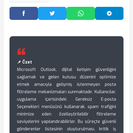
Facebook'ta Paylaş
Twitter'da Paylaş
WhatsApp'ta Paylaş
Telegram
📌 Özet
Microsoft Outlook, dijital iletişim güvenliğini
sağlamak ve gelen kutusu düzenini optimize
etmek amacıyla gelişmiş istenmeyen posta
filtreleme mekanizmaları sunmaktadır. Kullanıcılar,
uygulama içerisindeki Gereksiz E-posta
Seçenekleri menüsünü kullanarak, spam trafiğini
minimize eden özelleştirilebilir filtreleme
seviyelerini yapılandırabilirler. Bu süreçte güvenli
gönderenler listesinin oluşturulması, kritik iş