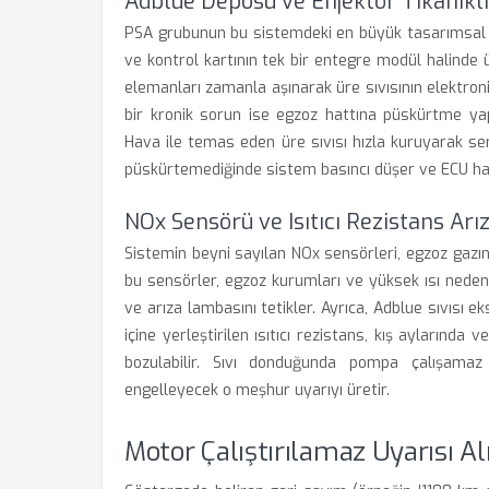
Adblue Deposu ve Enjektör Tıkanıklı
PSA grubunun bu sistemdeki en büyük tasarımsal za
ve kontrol kartının tek bir entegre modül halinde 
elemanları zamanla aşınarak üre sıvısının elektron
bir kronik sorun ise egzoz hattına püskürtme ya
Hava ile temas eden üre sıvısı hızla kuruyarak sert
püskürtemediğinde sistem basıncı düşer ve ECU hat
NOx Sensörü ve Isıtıcı Rezistans Arız
Sistemin beyni sayılan NOx sensörleri, egzoz gazı
bu sensörler, egzoz kurumları ve yüksek ısı nede
ve arıza lambasını tetikler. Ayrıca, Adblue sıvısı 
içine yerleştirilen ısıtıcı rezistans, kış aylarında
bozulabilir. Sıvı donduğunda pompa çalışamaz
engelleyecek o meşhur uyarıyı üretir.
Motor Çalıştırılamaz Uyarısı Al