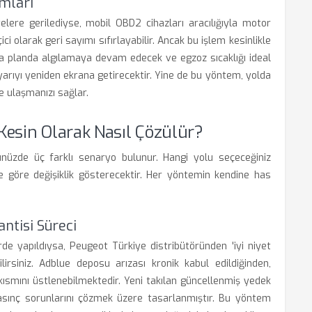
ımları
elere gerilediyse, mobil OBD2 cihazları aracılığıyla motor
ci olarak geri sayımı sıfırlayabilir. Ancak bu işlem kesinlikle
rka planda algılamaya devam edecek ve egzoz sıcaklığı ideal
yarıyı yeniden ekrana getirecektir. Yine de bu yöntem, yolda
e ulaşmanızı sağlar.
esin Olarak Nasıl Çözülür?
ünüzde üç farklı senaryo bulunur. Hangi yolu seçeceğiniz
ize göre değişiklik gösterecektir. Her yöntemin kendine has
ntisi Süreci
erde yapıldıysa, Peugeot Türkiye distribütöründen 'iyi niyet
irsiniz. Adblue deposu arızası kronik kabul edildiğinden,
ısmını üstlenebilmektedir. Yeni takılan güncellenmiş yedek
 basınç sorunlarını çözmek üzere tasarlanmıştır. Bu yöntem