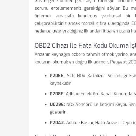
Göstergede beliren geri sayım (örneğin '1100 km 
sorunu ertelememeniz gerektiğini söyler. Bu men
önlemek amacıyla konulmuş yazılımsal bir ba
çalıştırabilirsiniz ancak menzil sıfıra ulaştığında
nedenle, uyarıyı aldığınız ilk andan itibaren planlı h
OBD2 Cihazı ile Hata Kodu Okuma İş
Arızanın kaynağını ezbere tahmin etmek yerine, ara
kodlarını okumak en doğru ilk adımdır. Peugeot 2008'
P20EE:
SCR NOx Katalizör Verimliliği Eşik
kaynaklıdır.
P208E:
Adblue Enjektörü Kapalı Konumda Sık
U029E:
NOx Sensörü ile İletişim Kaybı. S
gösterir.
P20A2:
Adblue Basınç Hattı Arızası. Depo iç