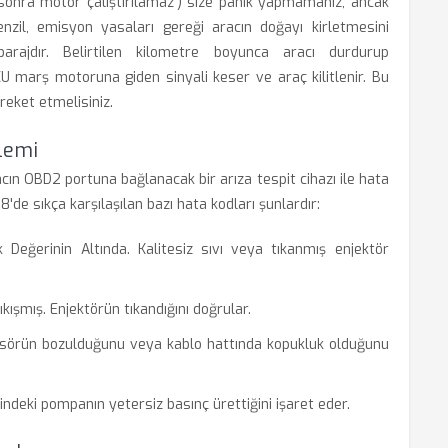
sonra motor çalıştırılamaz') size panik yapmamanız, ancak
zil, emisyon yasaları gereği aracın doğayı kirletmesini
rajdır. Belirtilen kilometre boyunca aracı durdurup
 ECU marş motoruna giden sinyali keser ve araç kilitlenir. Bu
areket etmelisiniz.
lemi
cın OBD2 portuna bağlanacak bir arıza tespit cihazı ile hata
de sıkça karşılaşılan bazı hata kodları şunlardır:
 Değerinin Altında. Kalitesiz sıvı veya tıkanmış enjektör
ışmış. Enjektörün tıkandığını doğrular.
ensörün bozulduğunu veya kablo hattında kopukluk olduğunu
indeki pompanın yetersiz basınç ürettiğini işaret eder.