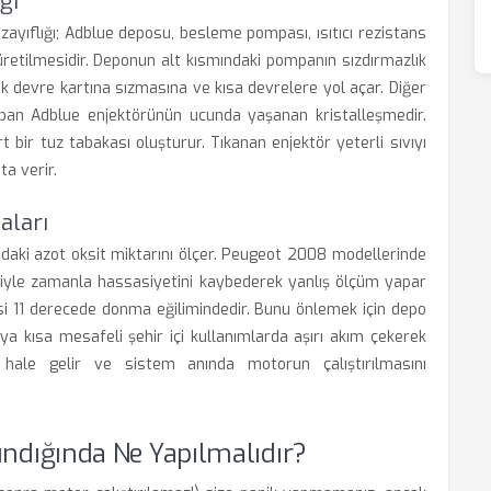
ğı
yıflığı; Adblue deposu, besleme pompası, ısıtıcı rezistans
üretilmesidir. Deponun alt kısmındaki pompanın sızdırmazlık
ik devre kartına sızmasına ve kısa devrelere yol açar. Diğer
pan Adblue enjektörünün ucunda yaşanan kristalleşmedir.
 bir tuz tabakası oluşturur. Tıkanan enjektör yeterli sıvıyı
a verir.
aları
ndaki azot oksit miktarını ölçer. Peugeot 2008 modellerinde
niyle zamanla hassasiyetini kaybederek yanlış ölçüm yapar
eksi 11 derecede donma eğilimindedir. Bunu önlemek için depo
 veya kısa mesafeli şehir içi kullanımlarda aşırı akım çekerek
 hale gelir ve sistem anında motorun çalıştırılmasını
ındığında Ne Yapılmalıdır?