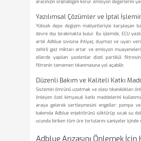
aracınızın orijinalliğini korur, emisyon değerlerini ya
Yazılımsal Çözümler ve İptal İşlemin
Yüksek depo değişim maliyetleriyle karşılaşan ba
devre dışı bırakmakta bulur. Bu işlemde, ECU yazı
artık Adblue sıvısına ihtiyaç duymaz ve uyarı verm
zehirli gaz miktarı artar ve emisyon muayeneler
ellerde yapılan yazılımlar dizel partikül filtr
filtrenin tamamen tıkanmasına yol açabilir.
Düzenli Bakım ve Kaliteli Katkı Mad
Sistemin ömrünü uzatmak ve olası tıkanıklıkları önl
önleyen özel kimyasal katkı maddelerini kullanmakt
araya gelerek sertleşmesini engeller; pompa ve 
bakımda Adblue enjektörünü söktürüp sıcak su dolu
ucunda biriken tüm üre tortularını saniyeler içinde 
Adblue Arızasını Önlemek İçin 