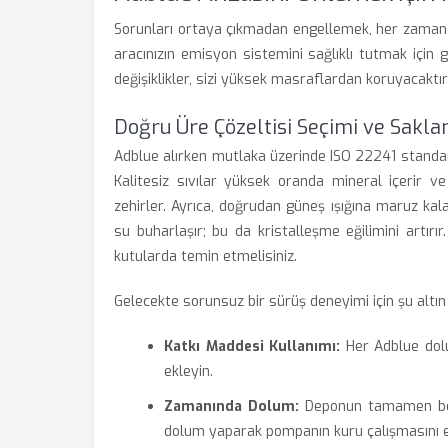
Sorunları ortaya çıkmadan engellemek, her zama
aracınızın emisyon sistemini sağlıklı tutmak için 
değişiklikler, sizi yüksek masraflardan koruyacaktır
Doğru Üre Çözeltisi Seçimi ve Sakla
Adblue alırken mutlaka üzerinde ISO 22241 standard
Kalitesiz sıvılar yüksek oranda mineral içerir v
zehirler. Ayrıca, doğrudan güneş ışığına maruz ka
su buharlaşır; bu da kristalleşme eğilimini artırı
kutularda temin etmelisiniz.
Gelecekte sorunsuz bir sürüş deneyimi için şu altın k
Katkı Maddesi Kullanımı:
Her Adblue dolu
ekleyin.
Zamanında Dolum:
Deponun tamamen boşa
dolum yaparak pompanın kuru çalışmasını e