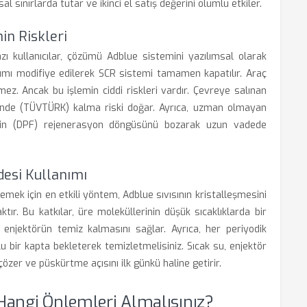
sal sınırlarda tutar ve ikinci el satış değerini olumlu etkiler.
in Riskleri
zı kullanıcılar, çözümü Adblue sistemini yazılımsal olarak
lımı modifiye edilerek SCR sistemi tamamen kapatılır. Araç
ez. Ancak bu işlemin ciddi riskleri vardır. Çevreye salınan
inde (TÜVTÜRK) kalma riski doğar. Ayrıca, uzman olmayan
esinin (DPF) rejenerasyon döngüsünü bozarak uzun vadede
desi Kullanımı
emek için en etkili yöntem, Adblue sıvısının kristalleşmesini
ır. Bu katkılar, üre moleküllerinin düşük sıcaklıklarda bir
enjektörün temiz kalmasını sağlar. Ayrıca, her periyodik
 bir kapta bekleterek temizletmelisiniz. Sıcak su, enjektör
çözer ve püskürtme açısını ilk günkü haline getirir.
Hangi Önlemleri Almalısınız?