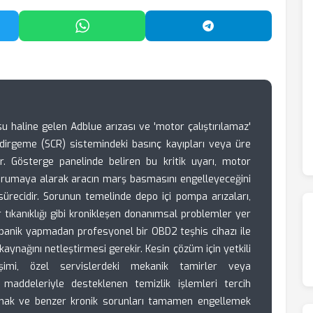
'da Paylaş
WhatsApp'ta Paylaş
Telegram'da Payl
u haline gelen Adblue arızası ve 'motor çalıştırılamaz'
k İndirgeme (SCR) sistemindeki basınç kayıpları veya üre
nir. Gösterge panelinde beliren bu kritik uyarı, motor
 korumaya alarak aracın marş basmasını engelleyeceğini
ürecidir. Sorunun temelinde depo içi pompa arızaları,
tıkanıklığı gibi kronikleşen donanımsal problemler yer
 panik yapmadan profesyonel bir OBD2 teşhis cihazı ile
kaynağını netleştirmesi gerekir. Kesin çözüm için yetkili
şimi, özel servislerdeki mekanik tamirler veya
ı maddeleriyle desteklenen temizlik işlemleri tercih
tmak ve benzer kronik sorunları tamamen engellemek