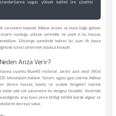
andartlarına uygun, yüksek kaliteli üre çözeltisi
nik sorunların başında Adblue arızası ve buna bağlı gelişen
otorların sunduğu yüksek verimlilik, ne yazık ki bu hassas
enebiliyor. Gösterge panelinde beliren bu uyarı ilk başta
iğinizde süreci yönetmek oldukça kolaydır.
Neden Arıza Verir?
arına uyumlu BlueHDi motorlar, zararlı azot oksit (NOx)
SCR) teknolojisini kullanır. Sistem, egzoz gazı üzerine Adblue
 son derece hassas basınç ve sıcaklık dengeleri üzerine
ına kadar pek çok parametre bu dengeyi bozabilir. Sistemde
andığında, araç bunu çevre kirliliği tehdidi olarak algılar ve
kollerini devreye sokar.