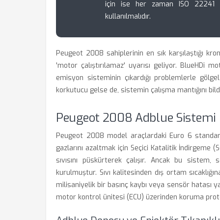
için ise her zaman ISO 22241 st
kullanılmalıdır.
Peugeot 2008 sahiplerinin en sık karşılaştığı kro
'motor çalıştırılamaz' uyarısı geliyor. BlueHDi m
emisyon sisteminin çıkardığı problemlerle gölgel
korkutucu gelse de, sistemin çalışma mantığını bild
Peugeot 2008 Adblue Sistemi 
Peugeot 2008 model araçlardaki Euro 6 standartl
gazlarını azaltmak için Seçici Katalitik İndirgeme (
sıvısını püskürterek çalışır. Ancak bu sistem,
kurulmuştur. Sıvı kalitesinden dış ortam sıcaklığ
milisaniyelik bir basınç kaybı veya sensör hatası yaş
motor kontrol ünitesi (ECU) üzerinden koruma proto