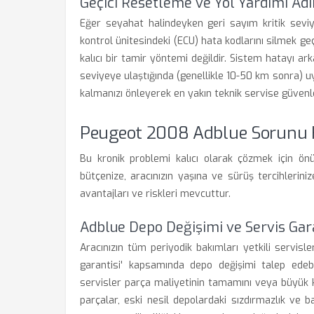
Geçici Resetleme ve Yol Yardımı Ad
Eğer seyahat halindeyken geri sayım kritik seviy
kontrol ünitesindeki (ECU) hata kodlarını silmek geçi
kalıcı bir tamir yöntemi değildir. Sistem hatayı a
seviyeye ulaştığında (genellikle 10-50 km sonra) u
kalmanızı önleyerek en yakın teknik servise güvenl
Peugeot 2008 Adblue Sorunu K
Bu kronik problemi kalıcı olarak çözmek için ön
bütçenize, aracınızın yaşına ve sürüş tercihlerin
avantajları ve riskleri mevcuttur.
Adblue Depo Değişimi ve Servis Gara
Aracınızın tüm periyodik bakımları yetkili servisl
garantisi' kapsamında depo değişimi talep edebil
servisler parça maliyetinin tamamını veya büyük k
parçalar, eski nesil depolardaki sızdırmazlık ve