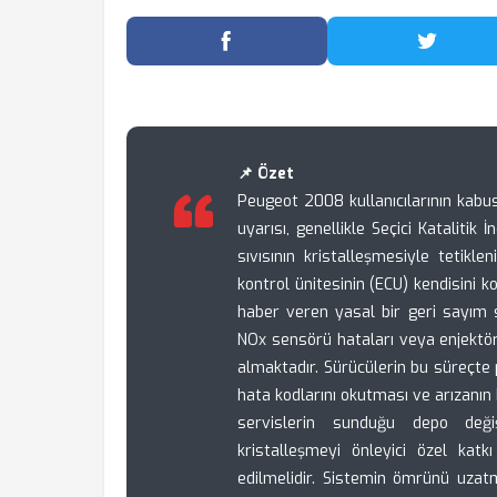
Facebook'ta Paylaş
Twitter
📌 Özet
Peugeot 2008 kullanıcılarının kabus
uyarısı, genellikle Seçici Kataliti
sıvısının kristalleşmesiyle tetikle
kontrol ünitesinin (ECU) kendisini
haber veren yasal bir geri sayım s
NOx sensörü hataları veya enjektör 
almaktadır. Sürücülerin bu süreçte
hata kodlarını okutması ve arızanın 
servislerin sunduğu depo deği
kristalleşmeyi önleyici özel katk
edilmelidir. Sistemin ömrünü uza