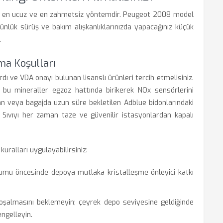
n en ucuz ve en zahmetsiz yöntemdir. Peugeot 2008 model
günlük sürüş ve bakım alışkanlıklarınızda yapacağınız küçük
.
ma Koşulları
ı ve VDA onayı bulunan lisanslı ürünleri tercih etmelisiniz.
e bu mineraller egzoz hattında birikerek NOx sensörlerini
lan veya bagajda uzun süre bekletilen Adblue bidonlarındaki
r. Sıvıyı her zaman taze ve güvenilir istasyonlardan kapalı
uralları uygulayabilirsiniz:
mu öncesinde depoya mutlaka kristalleşme önleyici katkı
lmasını beklemeyin; çeyrek depo seviyesine geldiğinde
ngelleyin.