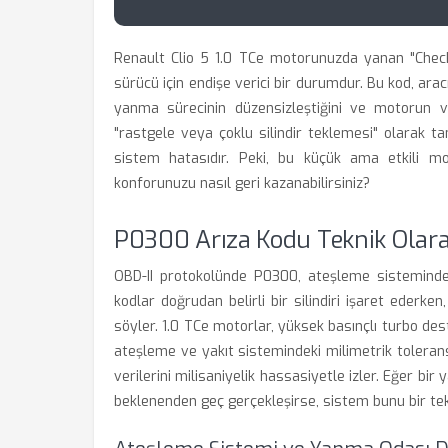
Renault Clio 5 1.0 TCe motorunuzda yanan "Check
sürücü için endişe verici bir durumdur. Bu kod, arac
yanma sürecinin düzensizleştiğini ve motorun ver
"rastgele veya çoklu silindir teklemesi" olarak ta
sistem hatasıdır. Peki, bu küçük ama etkili 
konforunuzu nasıl geri kazanabilirsiniz?
P0300 Arıza Kodu Teknik Olara
OBD-II protokolünde P0300, ateşleme sistemindeki
kodlar doğrudan belirli bir silindiri işaret ederk
söyler. 1.0 TCe motorlar, yüksek basınçlı turbo dest
ateşleme ve yakıt sistemindeki milimetrik tolerans
verilerini milisaniyelik hassasiyetle izler. Eğer b
beklenenden geç gerçekleşirse, sistem bunu bir te