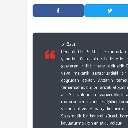
Facebook'ta Paylaş
Twitter
📌 Özet
Renault Clio 5 1.0 TCe motorlard
yönetim ünitesinin silindirlerde 
gösteren kritik bir hata bildirisidir
veya mekanik sensörlerdeki bir
doğrudan etkiler. Arızanın tem
tamamlamış bujiler, arızalı ateşlem
alır. Sürücülerin bu uyarıyı dikkate
motorun uzun vadeli sağlığını kor
ve orijinal yedek parça kullanımı, 
Sistematik bir kontrol süreci, k
kavuşturmak için en etkili yoldur.