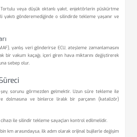
r. Tortulu veya düşük oktanlı yakıt, enjektörlerin püskürtme
terli yakıtı gönderemediğinde o silindirde tekleme yaşanır ve
arı
 MAF), yanlış veri gönderirse ECU, ateşleme zamanlamasını
k bir vakum kaçağı, içeri giren hava miktarını değiştirerek
una sebep olur.
Süreci
şey, sorunu görmezden gelmektir. Uzun süre tekleme ile
e dolmasına ve binlerce liralık bir parçanın (katalizör)
hazı ile silindir tekleme sayaçları kontrol edilmelidir.
bin km arasındaysa, ilk adım olarak orijinal bujilerle değişim