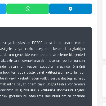
'da Paylaş
WhatsApp'ta Paylaş
Telegram'da Payl
a sıkça karşılaşılan P0300 arıza kodu, aracın motor
rastgele veya çoklu ateşleme kesintisi algıladığını
. Bu durum genellikle yakıt sistemi, ateşleme bileşenleri
 aksaklıktan kaynaklanarak motorun performansını
elinde yatan en yaygın sebepler arasında ömrünü
e bobinleri veya düşük yakıt kalitesi gibi faktörler yer
 alarak vakit kaybetmeden yetkili servis desteği alması,
umak adına hayati önem taşır. Doğru teşhis yöntemleri
aracınızın ilk günkü sürüş kalitesine dönmesini sağlar.
armaşık görünen bu ateşleme sorununu hızlıca çözüme