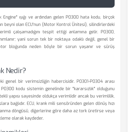
 Engine" ışığı ve ardından gelen P0300 hata kodu, birçok
ın beyni olan ECU'nun (Motor Kontrol Ünitesi), silindirlerdeki
imli çalışamadığını tespit ettiği anlamına gelir. P0300,
nımlanır; yani sorun tek bir noktaya odaklı değil, genel bir
motor bloğunda neden böyle bir sorun yaşanır ve sürüş
k Nedir?
 genel bir verimsizliğin habercisidir. P0301-P0304 arası
en, P0300 kodu sistemin genelinde bir "kararsızlık" olduğunu
ekli yapısı sayesinde oldukça verimlidir ancak bu verimlilik,
lara bağlıdır. ECU, krank mili sensöründen gelen dönüş hızı
ir yanma döngüsü, diğerlerine göre daha az tork üretirse veya
kleme olarak kaydeder.