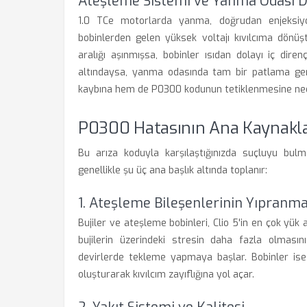
Ateşleme Sistemi ve Yanma Odası D
1.0 TCe motorlarda yanma, doğrudan enjeksiyon
bobinlerden gelen yüksek voltajı kıvılcıma dönüştü
aralığı aşınmışsa, bobinler ısıdan dolayı iç dir
altındaysa, yanma odasında tam bir patlama g
kaybına hem de P0300 kodunun tetiklenmesine ned
P0300 Hatasının Ana Kaynaklar
Bu arıza koduyla karşılaştığınızda suçluyu bulma
genellikle şu üç ana başlık altında toplanır:
1. Ateşleme Bileşenlerinin Yıpranma
Bujiler ve ateşleme bobinleri, Clio 5'in en çok yük 
bujilerin üzerindeki stresin daha fazla olmasın
devirlerde tekleme yapmaya başlar. Bobinler ise 
oluşturarak kıvılcım zayıflığına yol açar.