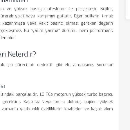
inamikleri
 ve yüksek basınçlı ateşleme ile gerçekleşir. Bujiler,
rerek yakıt-hava karışımını patlatır. Eğer bujilerin tırnak
enç kazanmışsa veya yakıt basıncı olması gereken değerin
erçekleşmez. Bu "yarım yanma" durumu, hem performans
en olur.
ı Nelerdir?
k için süreci bir dedektif gibi ele almalısınız. Sorunlar
sı
altındaki parçalarıdır. 1.0 TCe motorun yüksek turbo basıncı,
ı gerektirir. Kalitesiz veya ömrü dolmuş bujiler, yüksek
zamanla yalıtkanlık özelliklerini kaybeder ve kaçak akım