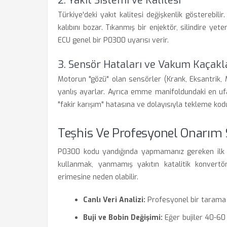
2. Yakıt Sistemi ve Kalitesi
Türkiye'deki yakıt kalitesi değişkenlik gösterebili
kalıbını bozar. Tıkanmış bir enjektör, silindire ye
ECU genel bir P0300 uyarısı verir.
3. Sensör Hataları ve Vakum Kaçakl
Motorun "gözü" olan sensörler (Krank, Eksantrik,
yanlış ayarlar. Ayrıca emme manifoldundaki en ufa
"fakir karışım" hatasına ve dolayısıyla tekleme kod
Teşhis Ve Profesyonel Onarım 
P0300 kodu yandığında yapmamanız gereken ilk 
kullanmak, yanmamış yakıtın katalitik konvertör
erimesine neden olabilir.
Canlı Veri Analizi:
Profesyonel bir tarama ci
Buji ve Bobin Değişimi:
Eğer bujiler 40-60 