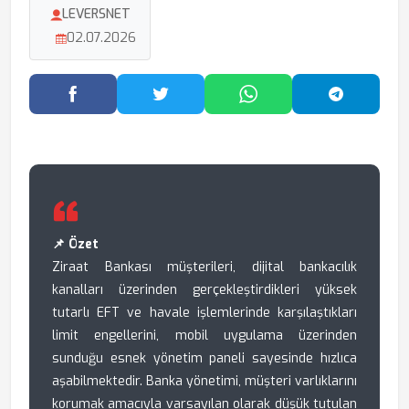
LEVERSNET
02.07.2026
Facebook'ta Paylaş
Twitter'da Paylaş
WhatsApp'ta Paylaş
Telegram
📌 Özet
Ziraat Bankası müşterileri, dijital bankacılık
kanalları üzerinden gerçekleştirdikleri yüksek
tutarlı EFT ve havale işlemlerinde karşılaştıkları
limit engellerini, mobil uygulama üzerinden
sunduğu esnek yönetim paneli sayesinde hızlıca
aşabilmektedir. Banka yönetimi, müşteri varlıklarını
korumak amacıyla varsayılan olarak düşük tutulan